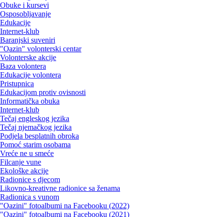
Obuke i kursevi
Osposobljavanje
Edukacije
Internet-klub
Baranjski suveniri
"Oazin" volonterski centar
Volonterske akcije
Baza volontera
Edukacije volontera
Pristupnica
Edukacijom protiv ovisnosti
Informatička obuka
Internet-klub
Tečaj engleskog jezika
Tečaj njemačkog jezika
Podjela besplatnih obroka
Pomoć starim osobama
Vreće ne u smeće
Filcanje vune
Ekološke akcije
Radionice s djecom
Likovno-kreativne radionice sa ženama
Radionica s vunom
"Oazini" fotoalbumi na Facebooku (2022)
"Oazini" fotoalbumi na Facebooku (2021)