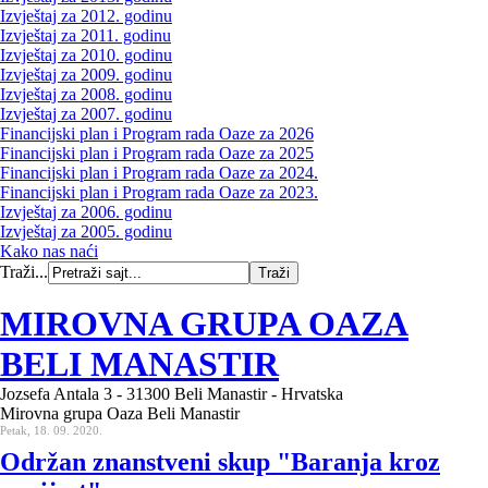
Izvještaj za 2012. godinu
Izvještaj za 2011. godinu
Izvještaj za 2010. godinu
Izvještaj za 2009. godinu
Izvještaj za 2008. godinu
Izvještaj za 2007. godinu
Financijski plan i Program rada Oaze za 2026
Financijski plan i Program rada Oaze za 2025
Financijski plan i Program rada Oaze za 2024.
Financijski plan i Program rada Oaze za 2023.
Izvještaj za 2006. godinu
Izvještaj za 2005. godinu
Kako nas naći
Traži...
MIROVNA GRUPA OAZA
BELI MANASTIR
Jozsefa Antala 3 - 31300 Beli Manastir - Hrvatska
Mirovna grupa Oaza Beli Manastir
Petak, 18. 09. 2020.
Održan znanstveni skup "Baranja kroz