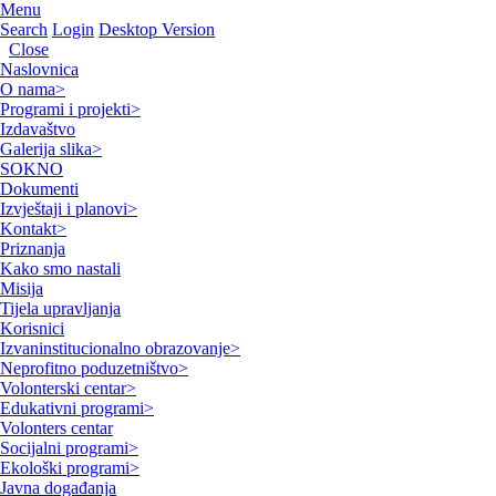
Menu
Search
Login
Desktop Version
Close
Naslovnica
O nama
>
Programi i projekti
>
Izdavaštvo
Galerija slika
>
SOKNO
Dokumenti
Izvještaji i planovi
>
Kontakt
>
Priznanja
Kako smo nastali
Misija
Tijela upravljanja
Korisnici
Izvaninstitucionalno obrazovanje
>
Neprofitno poduzetništvo
>
Volonterski centar
>
Edukativni programi
>
Volonters centar
Socijalni programi
>
Ekološki programi
>
Javna događanja