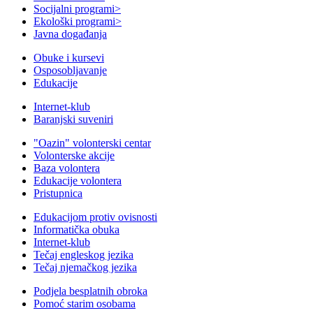
Socijalni programi
>
Ekološki programi
>
Javna događanja
Obuke i kursevi
Osposobljavanje
Edukacije
Internet-klub
Baranjski suveniri
"Oazin" volonterski centar
Volonterske akcije
Baza volontera
Edukacije volontera
Pristupnica
Edukacijom protiv ovisnosti
Informatička obuka
Internet-klub
Tečaj engleskog jezika
Tečaj njemačkog jezika
Podjela besplatnih obroka
Pomoć starim osobama