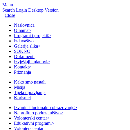
Menu
Search
Login
Desktop Version
Close
Naslovnica
O nama
>
Programi i projekti
>
Izdavaštvo
Galerija slika
>
SOKNO
Dokumenti
Izvještaji i planovi
>
Kontakt
>
Priznanja
Kako smo nastali
Misija
Tijela upravljanja
Korisnici
Izvaninstitucionalno obrazovanje
>
Neprofitno poduzetništvo
>
Volonterski centar
>
Edukativni programi
>
Volonters centar