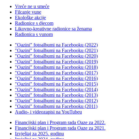
Vreće ne u smeće
Filcanje vune
Ekološke akcije
Radionice s djecom
Likovno-kreativne radionice sa ženama
Radionica s vunom
"Oazini" fotoalbumi na Facebooku (2022)
"Oazini" fotoalbumi na Facebooku (2021)
"Oazini" fotoalbumi na Facebooku (2020)
"Oazini" fotoalbumi na Facebooku (2019)
"Oazini" fotoalbumi na Facebooku (2018)
"Oazini" fotoalbumi na Facebooku (2017)
"Oazini" fotoalbumi na Facebooku (2016)
"Oazini" fotoalbumi na Facebooku (2015)
"Oazini" fotoalbumi na Facebooku (2014)
"Oazini" fotoalbumi na Facebooku (2013)
"Oazini" fotoalbumi na Facebooku (2012)
"Oazini" fotoalbumi na Facebooku (2011)
Audio- i videozapisi na YouTubeu
Financijski plan i Program rada Oaze za 2022.
Financijski plan i Program rada Oaze za 2021.
Izvještaj za 2025. godinu