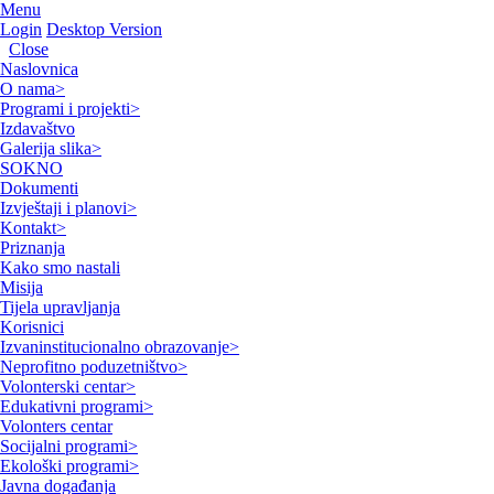
Menu
Login
Desktop Version
Close
Naslovnica
O nama
>
Programi i projekti
>
Izdavaštvo
Galerija slika
>
SOKNO
Dokumenti
Izvještaji i planovi
>
Kontakt
>
Priznanja
Kako smo nastali
Misija
Tijela upravljanja
Korisnici
Izvaninstitucionalno obrazovanje
>
Neprofitno poduzetništvo
>
Volonterski centar
>
Edukativni programi
>
Volonters centar
Socijalni programi
>
Ekološki programi
>
Javna događanja