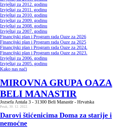
Izvještaj za 2012. godinu
Izvještaj za 2011. godinu
Izvještaj za 2010. godinu
Izvještaj za 2009. godinu
Izvještaj za 2008. godinu
Izvještaj za 2007. godinu
Financijski plan i Program rada Oaze za 2026
Financijski plan i Program rada Oaze za 2025
Financijski plan i Program rada Oaze za 2024.
Financijski plan i Program rada Oaze za 2023.
Izvještaj za 2006. godinu
Izvještaj za 2005. godinu
Kako nas naći
MIROVNA GRUPA OAZA
BELI MANASTIR
Jozsefa Antala 3 - 31300 Beli Manastir - Hrvatska
Petak, 30. 12. 2022.
Darovi štićenicima Doma za starije i
nemoćne