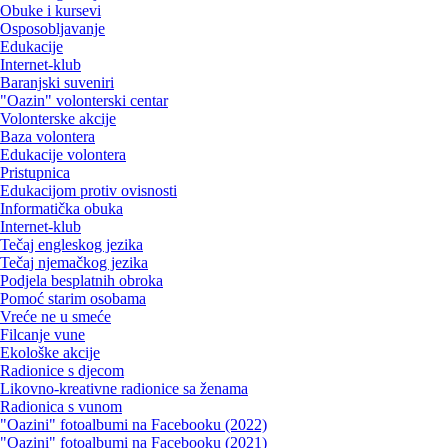
Obuke i kursevi
Osposobljavanje
Edukacije
Internet-klub
Baranjski suveniri
"Oazin" volonterski centar
Volonterske akcije
Baza volontera
Edukacije volontera
Pristupnica
Edukacijom protiv ovisnosti
Informatička obuka
Internet-klub
Tečaj engleskog jezika
Tečaj njemačkog jezika
Podjela besplatnih obroka
Pomoć starim osobama
Vreće ne u smeće
Filcanje vune
Ekološke akcije
Radionice s djecom
Likovno-kreativne radionice sa ženama
Radionica s vunom
"Oazini" fotoalbumi na Facebooku (2022)
"Oazini" fotoalbumi na Facebooku (2021)