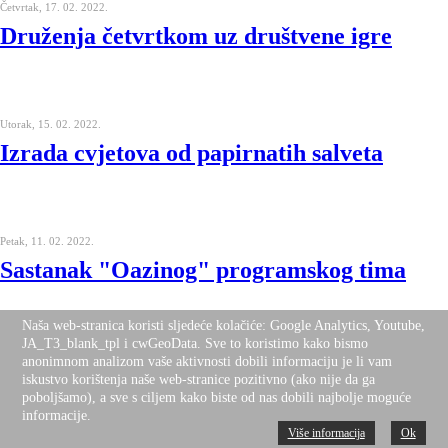
Četvrtak, 17. 02. 2022.
Druženja četvrtkom uz društvene igre
Utorak, 15. 02. 2022.
Izrada cvjetova od papirnatih salveta
Petak, 11. 02. 2022.
Sastanak "Oazinog" programskog tima
Naša web-stranica koristi sljedeće kolačiće: Google Analytics, Youtube,
JA_T3_blank_tpl i cwGeoData. Sve to koristimo kako bismo
Četvrtak, 10. 02. 2022.
anonimnom analizom vaše aktivnosti dobili informaciju je li vam
iskustvo korištenja naše web-stranice pozitivno (ako nije da ga
Odmjeravanje snaga u društvenoj igri
poboljšamo), a sve s ciljem kako biste od nas dobili najbolje moguće
"Rummikub"
informacije.
Više informacija
Ok