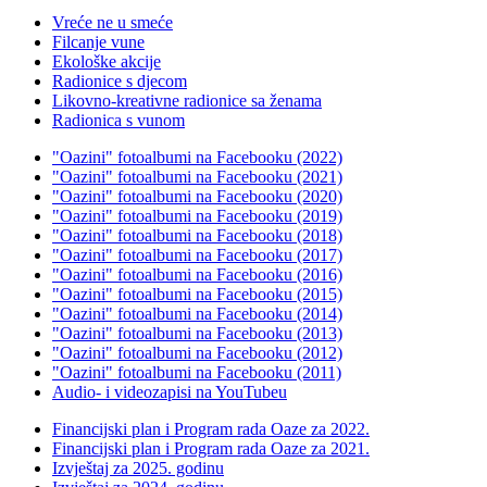
Vreće ne u smeće
Filcanje vune
Ekološke akcije
Radionice s djecom
Likovno-kreativne radionice sa ženama
Radionica s vunom
"Oazini" fotoalbumi na Facebooku (2022)
"Oazini" fotoalbumi na Facebooku (2021)
"Oazini" fotoalbumi na Facebooku (2020)
"Oazini" fotoalbumi na Facebooku (2019)
"Oazini" fotoalbumi na Facebooku (2018)
"Oazini" fotoalbumi na Facebooku (2017)
"Oazini" fotoalbumi na Facebooku (2016)
"Oazini" fotoalbumi na Facebooku (2015)
"Oazini" fotoalbumi na Facebooku (2014)
"Oazini" fotoalbumi na Facebooku (2013)
"Oazini" fotoalbumi na Facebooku (2012)
"Oazini" fotoalbumi na Facebooku (2011)
Audio- i videozapisi na YouTubeu
Financijski plan i Program rada Oaze za 2022.
Financijski plan i Program rada Oaze za 2021.
Izvještaj za 2025. godinu