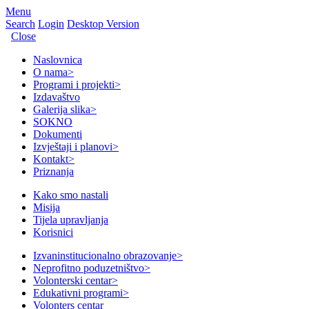
Menu
Search
Login
Desktop Version
Close
Naslovnica
O nama
>
Programi i projekti
>
Izdavaštvo
Galerija slika
>
SOKNO
Dokumenti
Izvještaji i planovi
>
Kontakt
>
Priznanja
Kako smo nastali
Misija
Tijela upravljanja
Korisnici
Izvaninstitucionalno obrazovanje
>
Neprofitno poduzetništvo
>
Volonterski centar
>
Edukativni programi
>
Volonters centar