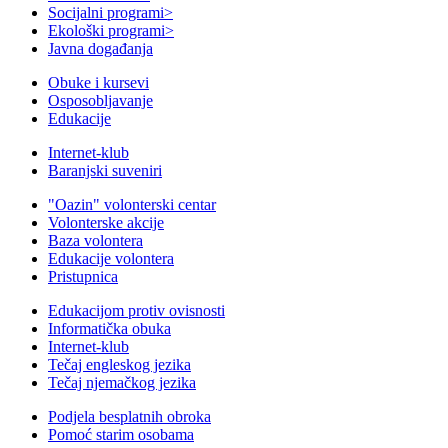
Socijalni programi
>
Ekološki programi
>
Javna događanja
Obuke i kursevi
Osposobljavanje
Edukacije
Internet-klub
Baranjski suveniri
"Oazin" volonterski centar
Volonterske akcije
Baza volontera
Edukacije volontera
Pristupnica
Edukacijom protiv ovisnosti
Informatička obuka
Internet-klub
Tečaj engleskog jezika
Tečaj njemačkog jezika
Podjela besplatnih obroka
Pomoć starim osobama