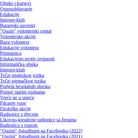
Obuke i kursevi
Osposobljavanje
Edukacije
Internet-klub
Baranjski suveniri
"Oazin" volonterski centar
Volonterske akcije
Baza volontera
Edukacije volontera
Pristupnica
Edukacijom protiv ovisnosti
Informatička obuka
Internet-klub
Tečaj engleskog jezika
Tečaj njemačkog jezika
Podjela besplatnih obroka
Pomoć starim osobama
Vreće ne u smeće
Filcanje vune
Ekološke akcije
Radionice s djecom
Likovno-kreativne radionice sa ženama
Radionica s vunom
"Oazini" fotoalbumi na Facebooku (2022)
"Oazini" fotoalbumi na Facebooku (2021)