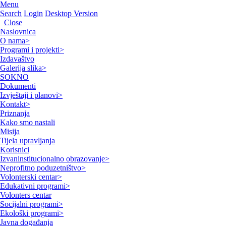
Menu
Search
Login
Desktop Version
Close
Naslovnica
O nama
>
Programi i projekti
>
Izdavaštvo
Galerija slika
>
SOKNO
Dokumenti
Izvještaji i planovi
>
Kontakt
>
Priznanja
Kako smo nastali
Misija
Tijela upravljanja
Korisnici
Izvaninstitucionalno obrazovanje
>
Neprofitno poduzetništvo
>
Volonterski centar
>
Edukativni programi
>
Volonters centar
Socijalni programi
>
Ekološki programi
>
Javna događanja