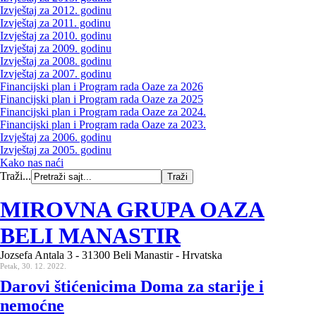
Izvještaj za 2012. godinu
Izvještaj za 2011. godinu
Izvještaj za 2010. godinu
Izvještaj za 2009. godinu
Izvještaj za 2008. godinu
Izvještaj za 2007. godinu
Financijski plan i Program rada Oaze za 2026
Financijski plan i Program rada Oaze za 2025
Financijski plan i Program rada Oaze za 2024.
Financijski plan i Program rada Oaze za 2023.
Izvještaj za 2006. godinu
Izvještaj za 2005. godinu
Kako nas naći
Traži...
MIROVNA GRUPA OAZA
BELI MANASTIR
Jozsefa Antala 3 - 31300 Beli Manastir - Hrvatska
Petak, 30. 12. 2022.
Darovi štićenicima Doma za starije i
nemoćne