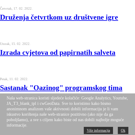
Četvrtak, 17. 02. 2022.
Druženja četvrtkom uz društvene igre
Utorak, 15. 02. 2022.
Izrada cvjetova od papirnatih salveta
Petak, 11. 02. 2022.
Sastanak "Oazinog" programskog tima
Naša web-stranica koristi sljedeće kolačiće: Google Analytics, Youtube,
JA_T3_blank_tpl i cwGeoData. Sve to koristimo kako bismo
anonimnom analizom vaše aktivnosti dobili informaciju je li vam
iskustvo korištenja naše web-stranice pozitivno (ako nije da ga
Četvrtak, 10. 02. 2022.
poboljšamo), a sve s ciljem kako biste od nas dobili najbolje moguće
Odmjeravanje snaga u društvenoj igri
informacije.
"Rummikub"
Više informacija
Ok