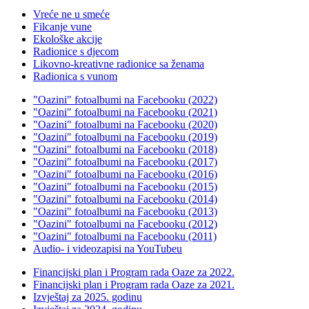
Vreće ne u smeće
Filcanje vune
Ekološke akcije
Radionice s djecom
Likovno-kreativne radionice sa ženama
Radionica s vunom
"Oazini" fotoalbumi na Facebooku (2022)
"Oazini" fotoalbumi na Facebooku (2021)
"Oazini" fotoalbumi na Facebooku (2020)
"Oazini" fotoalbumi na Facebooku (2019)
"Oazini" fotoalbumi na Facebooku (2018)
"Oazini" fotoalbumi na Facebooku (2017)
"Oazini" fotoalbumi na Facebooku (2016)
"Oazini" fotoalbumi na Facebooku (2015)
"Oazini" fotoalbumi na Facebooku (2014)
"Oazini" fotoalbumi na Facebooku (2013)
"Oazini" fotoalbumi na Facebooku (2012)
"Oazini" fotoalbumi na Facebooku (2011)
Audio- i videozapisi na YouTubeu
Financijski plan i Program rada Oaze za 2022.
Financijski plan i Program rada Oaze za 2021.
Izvještaj za 2025. godinu