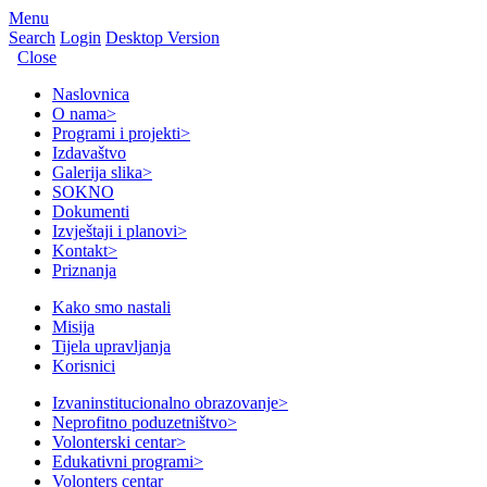
Menu
Search
Login
Desktop Version
Close
Naslovnica
O nama
>
Programi i projekti
>
Izdavaštvo
Galerija slika
>
SOKNO
Dokumenti
Izvještaji i planovi
>
Kontakt
>
Priznanja
Kako smo nastali
Misija
Tijela upravljanja
Korisnici
Izvaninstitucionalno obrazovanje
>
Neprofitno poduzetništvo
>
Volonterski centar
>
Edukativni programi
>
Volonters centar