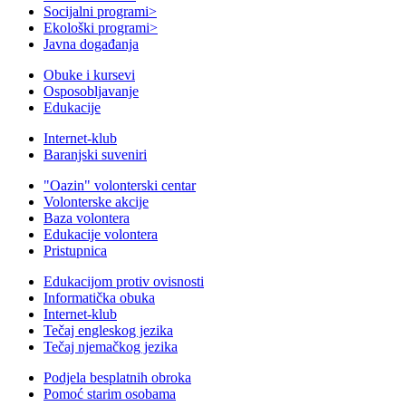
Socijalni programi
>
Ekološki programi
>
Javna događanja
Obuke i kursevi
Osposobljavanje
Edukacije
Internet-klub
Baranjski suveniri
"Oazin" volonterski centar
Volonterske akcije
Baza volontera
Edukacije volontera
Pristupnica
Edukacijom protiv ovisnosti
Informatička obuka
Internet-klub
Tečaj engleskog jezika
Tečaj njemačkog jezika
Podjela besplatnih obroka
Pomoć starim osobama