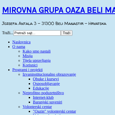
MIROVNA GRUPA OAZA BELI M
Jozsefa Antala 3 - 31300 Beli Manastir - Hrvatska
Traži...
Naslovnica
O nama
Kako smo nastali
Misija
Tijela upravljanja
Korisnici
Programi i projekti
Izvaninstitucionalno obrazovanje
Obuke i kursevi
Osposobljavanje
Edukacije
Neprofitno poduzetništvo
Internet-klub
Baranjski suveniri
Volonterski centar
"Oazin" volonterski centar