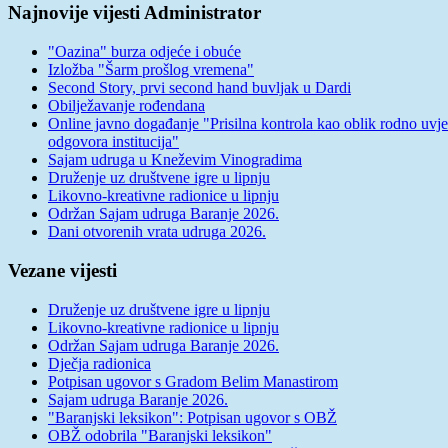
Najnovije vijesti Administrator
"Oazina" burza odjeće i obuće
Izložba "Šarm prošlog vremena"
Second Story, prvi second hand buvljak u Dardi
Obilježavanje rođendana
Online javno događanje "Prisilna kontrola kao oblik rodno uvj
odgovora institucija"
Sajam udruga u Kneževim Vinogradima
Druženje uz društvene igre u lipnju
Likovno-kreativne radionice u lipnju
Održan Sajam udruga Baranje 2026.
Dani otvorenih vrata udruga 2026.
Vezane vijesti
Druženje uz društvene igre u lipnju
Likovno-kreativne radionice u lipnju
Održan Sajam udruga Baranje 2026.
Dječja radionica
Potpisan ugovor s Gradom Belim Manastirom
Sajam udruga Baranje 2026.
"Baranjski leksikon": Potpisan ugovor s OBŽ
OBŽ odobrila "Baranjski leksikon"