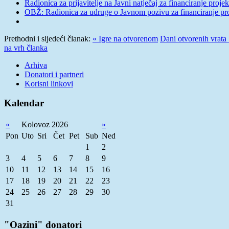
Radionica za prijavitelje na Javni natječaj za financiranje proj
OBŽ: Radionica za udruge o Javnom pozivu za financiranje pro
Prethodni i sljedeći članak:
« Igre na otvorenom
Dani otvorenih vrata
na vrh članka
Arhiva
Donatori i partneri
Korisni linkovi
Kalendar
«
Kolovoz 2026
»
Pon
Uto
Sri
Čet
Pet
Sub
Ned
1
2
3
4
5
6
7
8
9
10
11
12
13
14
15
16
17
18
19
20
21
22
23
24
25
26
27
28
29
30
31
"Oazini" donatori