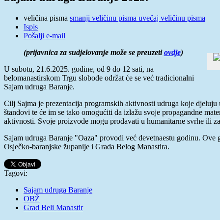
veličina pisma
smanji veličinu pisma
uvečaj veličinu pisma
Ispis
Pošalji e-mail
(prijavnica za sudjelovanje može se preuzeti
ovdje
)
U subotu, 21.6.2025. godine, od 9 do 12 sati, na
belomanastirskom Trgu slobode održat će se već tradicionalni
Sajam udruga Baranje.
Cilj Sajma je prezentacija programskih aktivnosti udruga koje djeluju
štandovi te će im se tako omogućiti da izlažu svoje propagandne materi
aktivnosti. Svoje proizvode mogu prodavati u humanitarne svrhe ili za
Sajam udruga Baranje "Oaza" provodi već devetnaestu godinu. Ove g
Osječko-baranjske županije i Grada Belog Manastira.
Tagovi:
Sajam udruga Baranje
OBŽ
Grad Beli Manastir