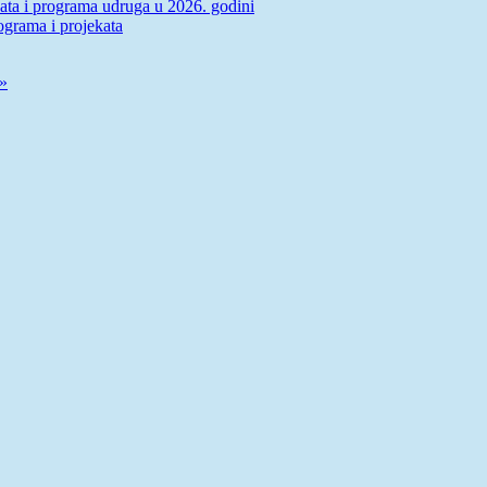
ekata i programa udruga u 2026. godini
grama i projekata
 »