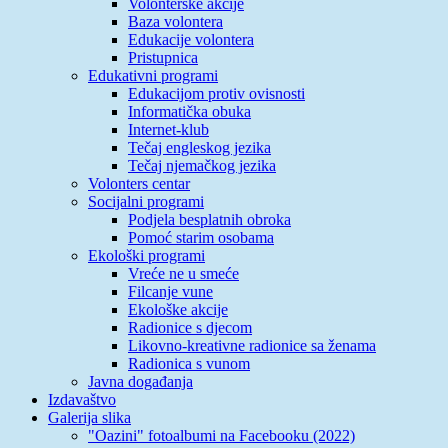
Volonterske akcije
Baza volontera
Edukacije volontera
Pristupnica
Edukativni programi
Edukacijom protiv ovisnosti
Informatička obuka
Internet-klub
Tečaj engleskog jezika
Tečaj njemačkog jezika
Volonters centar
Socijalni programi
Podjela besplatnih obroka
Pomoć starim osobama
Ekološki programi
Vreće ne u smeće
Filcanje vune
Ekološke akcije
Radionice s djecom
Likovno-kreativne radionice sa ženama
Radionica s vunom
Javna događanja
Izdavaštvo
Galerija slika
"Oazini" fotoalbumi na Facebooku (2022)