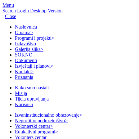
Menu
Search
Login
Desktop Version
Close
Naslovnica
O nama
>
Programi i projekti
>
Izdavaštvo
Galerija slika
>
SOKNO
Dokumenti
Izvještaji i planovi
>
Kontakt
>
Priznanja
Kako smo nastali
Misija
Tijela upravljanja
Korisnici
Izvaninstitucionalno obrazovanje
>
Neprofitno poduzetništvo
>
Volonterski centar
>
Edukativni programi
>
Volonters centar