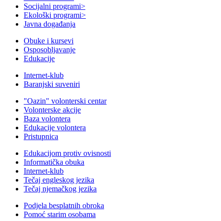
Socijalni programi
>
Ekološki programi
>
Javna događanja
Obuke i kursevi
Osposobljavanje
Edukacije
Internet-klub
Baranjski suveniri
"Oazin" volonterski centar
Volonterske akcije
Baza volontera
Edukacije volontera
Pristupnica
Edukacijom protiv ovisnosti
Informatička obuka
Internet-klub
Tečaj engleskog jezika
Tečaj njemačkog jezika
Podjela besplatnih obroka
Pomoć starim osobama