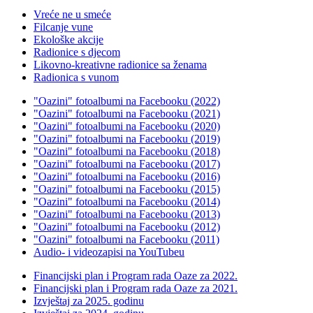
Vreće ne u smeće
Filcanje vune
Ekološke akcije
Radionice s djecom
Likovno-kreativne radionice sa ženama
Radionica s vunom
"Oazini" fotoalbumi na Facebooku (2022)
"Oazini" fotoalbumi na Facebooku (2021)
"Oazini" fotoalbumi na Facebooku (2020)
"Oazini" fotoalbumi na Facebooku (2019)
"Oazini" fotoalbumi na Facebooku (2018)
"Oazini" fotoalbumi na Facebooku (2017)
"Oazini" fotoalbumi na Facebooku (2016)
"Oazini" fotoalbumi na Facebooku (2015)
"Oazini" fotoalbumi na Facebooku (2014)
"Oazini" fotoalbumi na Facebooku (2013)
"Oazini" fotoalbumi na Facebooku (2012)
"Oazini" fotoalbumi na Facebooku (2011)
Audio- i videozapisi na YouTubeu
Financijski plan i Program rada Oaze za 2022.
Financijski plan i Program rada Oaze za 2021.
Izvještaj za 2025. godinu