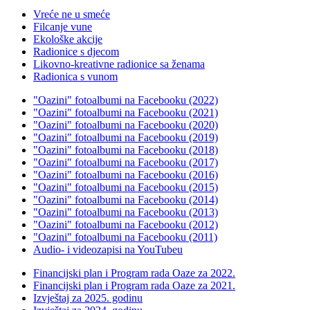
Vreće ne u smeće
Filcanje vune
Ekološke akcije
Radionice s djecom
Likovno-kreativne radionice sa ženama
Radionica s vunom
"Oazini" fotoalbumi na Facebooku (2022)
"Oazini" fotoalbumi na Facebooku (2021)
"Oazini" fotoalbumi na Facebooku (2020)
"Oazini" fotoalbumi na Facebooku (2019)
"Oazini" fotoalbumi na Facebooku (2018)
"Oazini" fotoalbumi na Facebooku (2017)
"Oazini" fotoalbumi na Facebooku (2016)
"Oazini" fotoalbumi na Facebooku (2015)
"Oazini" fotoalbumi na Facebooku (2014)
"Oazini" fotoalbumi na Facebooku (2013)
"Oazini" fotoalbumi na Facebooku (2012)
"Oazini" fotoalbumi na Facebooku (2011)
Audio- i videozapisi na YouTubeu
Financijski plan i Program rada Oaze za 2022.
Financijski plan i Program rada Oaze za 2021.
Izvještaj za 2025. godinu