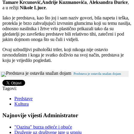
Tamare Krcunović,
Andrije Kuzmanovića
,
Aleksandra Đurice
,
a u režiji
Nikole Ljuce
.
Iako je predstava, kao što joj i sam naziv govori, bila napeta i teška,
protekla je brzo zahvaljujući izvrsnim glumcima koji su temu nasilja,
odnosno nasilnika i žrtve vrlo plastično prikazali tako da su
gledatelji po završetku predstave bili relativno tihi, zatečeni i pod
jakim dojmom onoga što su čuli i vidjeli.
Ovaj uzbudljivi psihološki triler, koji nikoga nije ostavio
ravnodušnim i koga je svatko doživio na svoj način, predstava je
koju je vrijedilo pogledati.
Predstava je ostavila snažan dojam
Tagovi:
Predstave
Kultura
Najnovije vijesti Administrator
"Oazina" burza odjeće i obuće
Druženje uz društvene igre u srpnju