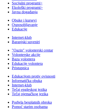
Socijalni programi
>
Ekološki programi
>
Javna događanja
Obuke i kursevi
Osposobljavanje
Edukacije
Internet-klub
Baranjski suveniri
"Oazin" volonterski centar
Volonterske akcije
Baza volontera
Edukacije volontera
Pristupnica
Edukacijom protiv ovisnosti
Informatička obuka
Internet-klub
Tečaj engleskog jezika
Tečaj njemačkog jezika
Podjela besplatnih obroka
Pomoć starim osobama