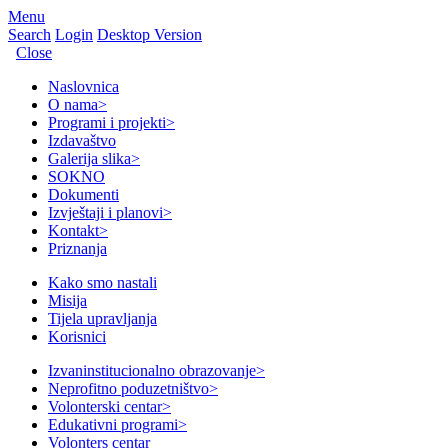
Menu
Search
Login
Desktop Version
Close
Naslovnica
O nama
>
Programi i projekti
>
Izdavaštvo
Galerija slika
>
SOKNO
Dokumenti
Izvještaji i planovi
>
Kontakt
>
Priznanja
Kako smo nastali
Misija
Tijela upravljanja
Korisnici
Izvaninstitucionalno obrazovanje
>
Neprofitno poduzetništvo
>
Volonterski centar
>
Edukativni programi
>
Volonters centar