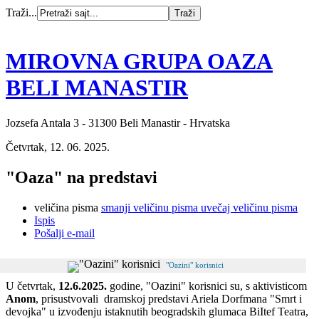
Traži...
MIROVNA GRUPA OAZA
BELI MANASTIR
Jozsefa Antala 3 - 31300 Beli Manastir - Hrvatska
Četvrtak, 12. 06. 2025.
"Oaza" na predstavi
veličina pisma
smanji veličinu pisma
uvečaj veličinu pisma
Ispis
Pošalji e-mail
"Oazini" korisnici
U četvrtak,
12.6.2025.
godine, "Oazini" korisnici su, s aktivisticom
Anom
, prisustvovali dramskoj predstavi Ariela Dorfmana "Smrt i
devojka" u izvođenju istaknutih beogradskih glumaca BiItef Teatra,