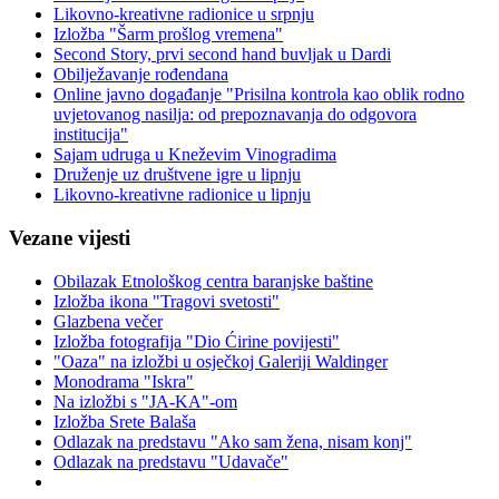
Likovno-kreativne radionice u srpnju
Izložba "Šarm prošlog vremena"
Second Story, prvi second hand buvljak u Dardi
Obilježavanje rođendana
Online javno događanje "Prisilna kontrola kao oblik rodno
uvjetovanog nasilja: od prepoznavanja do odgovora
institucija"
Sajam udruga u Kneževim Vinogradima
Druženje uz društvene igre u lipnju
Likovno-kreativne radionice u lipnju
Vezane vijesti
Obilazak Etnološkog centra baranjske baštine
Izložba ikona "Tragovi svetosti"
Glazbena večer
Izložba fotografija "Dio Ćirine povijesti"
"Oaza" na izložbi u osječkoj Galeriji Waldinger
Monodrama "Iskra"
Na izložbi s "JA-KA"-om
Izložba Srete Balaša
Odlazak na predstavu "Ako sam žena, nisam konj"
Odlazak na predstavu "Udavače"