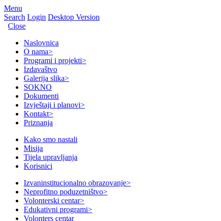
Menu
Search
Login
Desktop Version
Close
Naslovnica
O nama
>
Programi i projekti
>
Izdavaštvo
Galerija slika
>
SOKNO
Dokumenti
Izvještaji i planovi
>
Kontakt
>
Priznanja
Kako smo nastali
Misija
Tijela upravljanja
Korisnici
Izvaninstitucionalno obrazovanje
>
Neprofitno poduzetništvo
>
Volonterski centar
>
Edukativni programi
>
Volonters centar