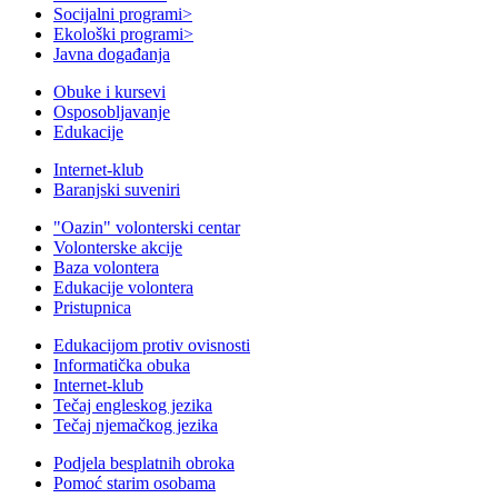
Socijalni programi
>
Ekološki programi
>
Javna događanja
Obuke i kursevi
Osposobljavanje
Edukacije
Internet-klub
Baranjski suveniri
"Oazin" volonterski centar
Volonterske akcije
Baza volontera
Edukacije volontera
Pristupnica
Edukacijom protiv ovisnosti
Informatička obuka
Internet-klub
Tečaj engleskog jezika
Tečaj njemačkog jezika
Podjela besplatnih obroka
Pomoć starim osobama