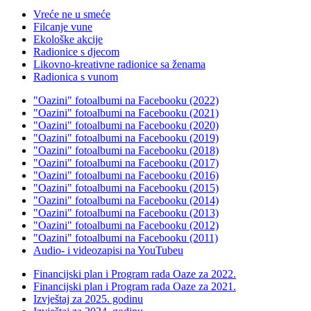
Vreće ne u smeće
Filcanje vune
Ekološke akcije
Radionice s djecom
Likovno-kreativne radionice sa ženama
Radionica s vunom
"Oazini" fotoalbumi na Facebooku (2022)
"Oazini" fotoalbumi na Facebooku (2021)
"Oazini" fotoalbumi na Facebooku (2020)
"Oazini" fotoalbumi na Facebooku (2019)
"Oazini" fotoalbumi na Facebooku (2018)
"Oazini" fotoalbumi na Facebooku (2017)
"Oazini" fotoalbumi na Facebooku (2016)
"Oazini" fotoalbumi na Facebooku (2015)
"Oazini" fotoalbumi na Facebooku (2014)
"Oazini" fotoalbumi na Facebooku (2013)
"Oazini" fotoalbumi na Facebooku (2012)
"Oazini" fotoalbumi na Facebooku (2011)
Audio- i videozapisi na YouTubeu
Financijski plan i Program rada Oaze za 2022.
Financijski plan i Program rada Oaze za 2021.
Izvještaj za 2025. godinu