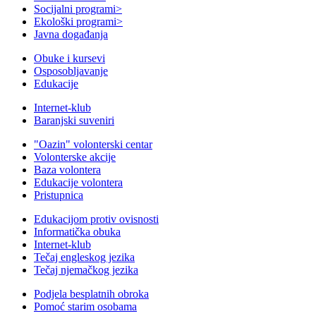
Socijalni programi
>
Ekološki programi
>
Javna događanja
Obuke i kursevi
Osposobljavanje
Edukacije
Internet-klub
Baranjski suveniri
"Oazin" volonterski centar
Volonterske akcije
Baza volontera
Edukacije volontera
Pristupnica
Edukacijom protiv ovisnosti
Informatička obuka
Internet-klub
Tečaj engleskog jezika
Tečaj njemačkog jezika
Podjela besplatnih obroka
Pomoć starim osobama