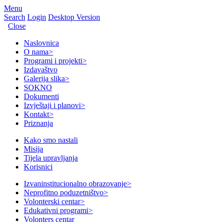
Menu
Search
Login
Desktop Version
Close
Naslovnica
O nama
>
Programi i projekti
>
Izdavaštvo
Galerija slika
>
SOKNO
Dokumenti
Izvještaji i planovi
>
Kontakt
>
Priznanja
Kako smo nastali
Misija
Tijela upravljanja
Korisnici
Izvaninstitucionalno obrazovanje
>
Neprofitno poduzetništvo
>
Volonterski centar
>
Edukativni programi
>
Volonters centar