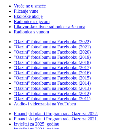
Vreće ne u smeće
Filcanje vune
Ekološke akcije
Radionice s djecom
Likovno-kreativne radionice sa ženama
Radionica s vunom
"Oazini" fotoalbumi na Facebooku (2022)
"Oazini" fotoalbumi na Facebooku (2021)
"Oazini" fotoalbumi na Facebooku (2020)
"Oazini" fotoalbumi na Facebooku (2019)
"Oazini" fotoalbumi na Facebooku (2018)
"Oazini" fotoalbumi na Facebooku (2017)
"Oazini" fotoalbumi na Facebooku (2016)
"Oazini" fotoalbumi na Facebooku (2015)
"Oazini" fotoalbumi na Facebooku (2014)
"Oazini" fotoalbumi na Facebooku (2013)
"Oazini" fotoalbumi na Facebooku (2012)
"Oazini" fotoalbumi na Facebooku (2011)
Audio- i videozapisi na YouTubeu
Financijski plan i Program rada Oaze za 2022.
Financijski plan i Program rada Oaze za 2021.
Izvještaj za 2025. godinu