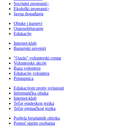
Socijalni programi
>
Ekološki programi
>
Javna događanja
Obuke i kursevi
Osposobljavanje
Edukacije
Internet-klub
Baranjski suveniri
"Oazin" volonterski centar
Volonterske akcije
Baza volontera
Edukacije volontera
Pristupnica
Edukacijom protiv ovisnosti
Informatička obuka
Internet-klub
Tečaj engleskog jezika
Tečaj njemačkog jezika
Podjela besplatnih obroka
Pomoć starim osobama