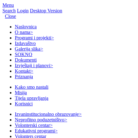
Menu
Search
Login
Desktop Version
Close
Naslovnica
O nama
>
Programi i projekti
>
Izdavaštvo
Galerija slika
>
SOKNO
Dokumenti
Izvještaji i planovi
>
Kontakt
>
Priznanja
Kako smo nastali
Misija
Tijela upravljanja
Korisnici
Izvaninstitucionalno obrazovanje
>
Neprofitno poduzetništvo
>
Volonterski centar
>
Edukativni programi
>
Volonters centar