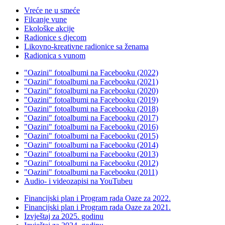
Vreće ne u smeće
Filcanje vune
Ekološke akcije
Radionice s djecom
Likovno-kreativne radionice sa ženama
Radionica s vunom
"Oazini" fotoalbumi na Facebooku (2022)
"Oazini" fotoalbumi na Facebooku (2021)
"Oazini" fotoalbumi na Facebooku (2020)
"Oazini" fotoalbumi na Facebooku (2019)
"Oazini" fotoalbumi na Facebooku (2018)
"Oazini" fotoalbumi na Facebooku (2017)
"Oazini" fotoalbumi na Facebooku (2016)
"Oazini" fotoalbumi na Facebooku (2015)
"Oazini" fotoalbumi na Facebooku (2014)
"Oazini" fotoalbumi na Facebooku (2013)
"Oazini" fotoalbumi na Facebooku (2012)
"Oazini" fotoalbumi na Facebooku (2011)
Audio- i videozapisi na YouTubeu
Financijski plan i Program rada Oaze za 2022.
Financijski plan i Program rada Oaze za 2021.
Izvještaj za 2025. godinu