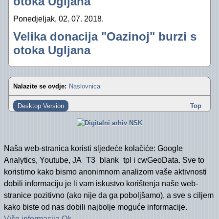
otoka Ugljana
"Oazini" fotoalbumi na Facebooku (2012)
Izvještaj za 2016. godinu
Ponedjeljak, 02. 07. 2018.
Velika donacija "Oazinoj" burzi s
"Oazini" fotoalbumi na Facebooku (2011)
Izvještaj za 2015. godinu
otoka Ugljana
Audio- i videozapisi na YouTubeu
Izvještaj za 2014. godinu
Izvještaj za 2013. godinu
Nalazite se ovdje:
Naslovnica
Izvještaj za 2012. godinu
Desktop Version
Top
Izvještaj za 2011. godinu
Izvještaj za 2010. godinu
Naša web-stranica koristi sljedeće kolačiće: Google
Izvještaj za 2009. godinu
Analytics, Youtube, JA_T3_blank_tpl i cwGeoData. Sve to
koristimo kako bismo anonimnom analizom vaše aktivnosti
Izvještaj za 2008. godinu
dobili informaciju je li vam iskustvo korištenja naše web-
Izvještaj za 2007. godinu
stranice pozitivno (ako nije da ga poboljšamo), a sve s ciljem
kako biste od nas dobili najbolje moguće informacije.
Financijski plan i Program rada Oaze za 202
Više informacija
Ok