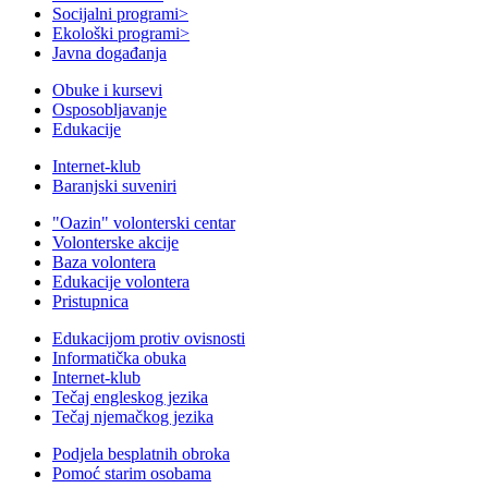
Socijalni programi
>
Ekološki programi
>
Javna događanja
Obuke i kursevi
Osposobljavanje
Edukacije
Internet-klub
Baranjski suveniri
"Oazin" volonterski centar
Volonterske akcije
Baza volontera
Edukacije volontera
Pristupnica
Edukacijom protiv ovisnosti
Informatička obuka
Internet-klub
Tečaj engleskog jezika
Tečaj njemačkog jezika
Podjela besplatnih obroka
Pomoć starim osobama