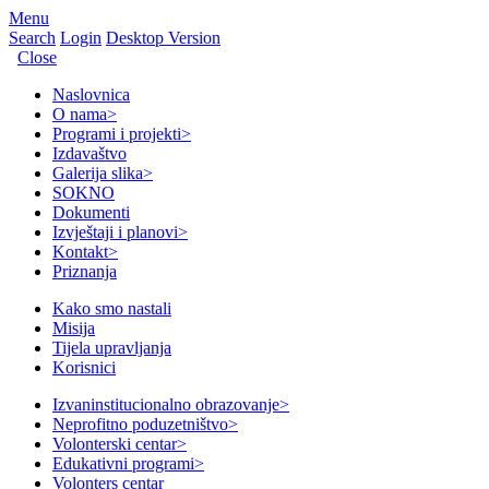
Menu
Search
Login
Desktop Version
Close
Naslovnica
O nama
>
Programi i projekti
>
Izdavaštvo
Galerija slika
>
SOKNO
Dokumenti
Izvještaji i planovi
>
Kontakt
>
Priznanja
Kako smo nastali
Misija
Tijela upravljanja
Korisnici
Izvaninstitucionalno obrazovanje
>
Neprofitno poduzetništvo
>
Volonterski centar
>
Edukativni programi
>
Volonters centar