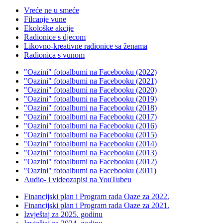
Vreće ne u smeće
Filcanje vune
Ekološke akcije
Radionice s djecom
Likovno-kreativne radionice sa ženama
Radionica s vunom
"Oazini" fotoalbumi na Facebooku (2022)
"Oazini" fotoalbumi na Facebooku (2021)
"Oazini" fotoalbumi na Facebooku (2020)
"Oazini" fotoalbumi na Facebooku (2019)
"Oazini" fotoalbumi na Facebooku (2018)
"Oazini" fotoalbumi na Facebooku (2017)
"Oazini" fotoalbumi na Facebooku (2016)
"Oazini" fotoalbumi na Facebooku (2015)
"Oazini" fotoalbumi na Facebooku (2014)
"Oazini" fotoalbumi na Facebooku (2013)
"Oazini" fotoalbumi na Facebooku (2012)
"Oazini" fotoalbumi na Facebooku (2011)
Audio- i videozapisi na YouTubeu
Financijski plan i Program rada Oaze za 2022.
Financijski plan i Program rada Oaze za 2021.
Izvještaj za 2025. godinu