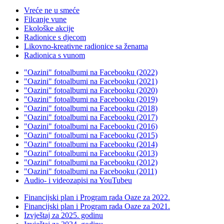
Vreće ne u smeće
Filcanje vune
Ekološke akcije
Radionice s djecom
Likovno-kreativne radionice sa ženama
Radionica s vunom
"Oazini" fotoalbumi na Facebooku (2022)
"Oazini" fotoalbumi na Facebooku (2021)
"Oazini" fotoalbumi na Facebooku (2020)
"Oazini" fotoalbumi na Facebooku (2019)
"Oazini" fotoalbumi na Facebooku (2018)
"Oazini" fotoalbumi na Facebooku (2017)
"Oazini" fotoalbumi na Facebooku (2016)
"Oazini" fotoalbumi na Facebooku (2015)
"Oazini" fotoalbumi na Facebooku (2014)
"Oazini" fotoalbumi na Facebooku (2013)
"Oazini" fotoalbumi na Facebooku (2012)
"Oazini" fotoalbumi na Facebooku (2011)
Audio- i videozapisi na YouTubeu
Financijski plan i Program rada Oaze za 2022.
Financijski plan i Program rada Oaze za 2021.
Izvještaj za 2025. godinu