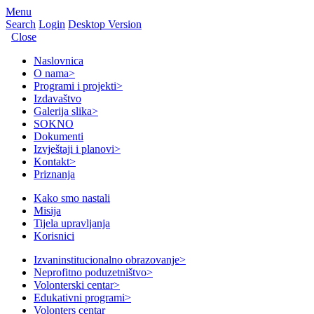
Menu
Search
Login
Desktop Version
Close
Naslovnica
O nama
>
Programi i projekti
>
Izdavaštvo
Galerija slika
>
SOKNO
Dokumenti
Izvještaji i planovi
>
Kontakt
>
Priznanja
Kako smo nastali
Misija
Tijela upravljanja
Korisnici
Izvaninstitucionalno obrazovanje
>
Neprofitno poduzetništvo
>
Volonterski centar
>
Edukativni programi
>
Volonters centar