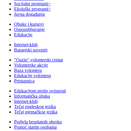
Socijalni programi
>
Ekološki programi
>
Javna događanja
Obuke i kursevi
Osposobljavanje
Edukacije
Internet-klub
Baranjski suveniri
"Oazin" volonterski centar
Volonterske akcije
Baza volontera
Edukacije volontera
Pristupnica
Edukacijom protiv ovisnosti
Informatička obuka
Internet-klub
Tečaj engleskog jezika
Tečaj njemačkog jezika
Podjela besplatnih obroka
Pomoć starim osobama