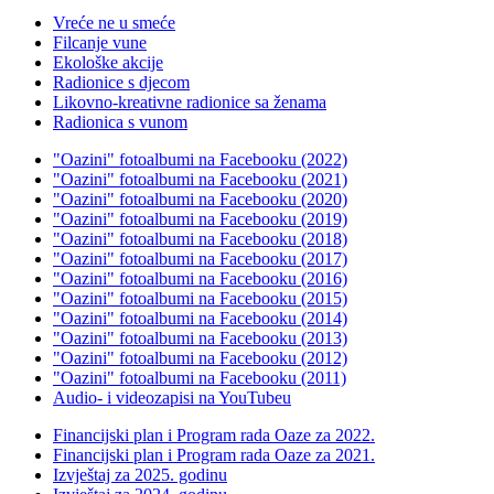
Vreće ne u smeće
Filcanje vune
Ekološke akcije
Radionice s djecom
Likovno-kreativne radionice sa ženama
Radionica s vunom
"Oazini" fotoalbumi na Facebooku (2022)
"Oazini" fotoalbumi na Facebooku (2021)
"Oazini" fotoalbumi na Facebooku (2020)
"Oazini" fotoalbumi na Facebooku (2019)
"Oazini" fotoalbumi na Facebooku (2018)
"Oazini" fotoalbumi na Facebooku (2017)
"Oazini" fotoalbumi na Facebooku (2016)
"Oazini" fotoalbumi na Facebooku (2015)
"Oazini" fotoalbumi na Facebooku (2014)
"Oazini" fotoalbumi na Facebooku (2013)
"Oazini" fotoalbumi na Facebooku (2012)
"Oazini" fotoalbumi na Facebooku (2011)
Audio- i videozapisi na YouTubeu
Financijski plan i Program rada Oaze za 2022.
Financijski plan i Program rada Oaze za 2021.
Izvještaj za 2025. godinu