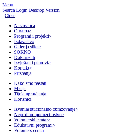
Menu
Search
Login
Desktop Version
Close
Naslovnica
O nama
>
Programi i projekti
>
Izdavaštvo
Galerija slika
>
SOKNO
Dokumenti
Izvještaji i planovi
>
Kontakt
>
Priznanja
Kako smo nastali
Misija
Tijela upravljanja
Korisnici
Izvaninstitucionalno obrazovanje
>
Neprofitno poduzetništvo
>
Volonterski centar
>
Edukativni programi
>
Volonters centar