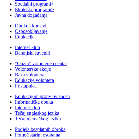
Socijalni programi
>
Ekološki programi
>
Javna događanja
Obuke i kursevi
Osposobljavanje
Edukacije
Internet-klub
Baranjski suveniri
"Oazin" volonterski centar
Volonterske akcije
Baza volontera
Edukacije volontera
Pristupnica
Edukacijom protiv ovisnosti
Informatička obuka
Internet-klub
Tečaj engleskog jezika
Tečaj njemačkog jezika
Podjela besplatnih obroka
Pomoć starim osobama