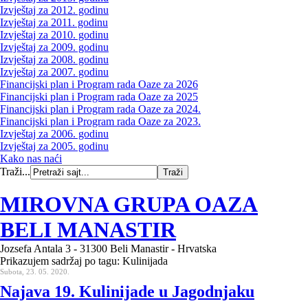
Izvještaj za 2012. godinu
Izvještaj za 2011. godinu
Izvještaj za 2010. godinu
Izvještaj za 2009. godinu
Izvještaj za 2008. godinu
Izvještaj za 2007. godinu
Financijski plan i Program rada Oaze za 2026
Financijski plan i Program rada Oaze za 2025
Financijski plan i Program rada Oaze za 2024.
Financijski plan i Program rada Oaze za 2023.
Izvještaj za 2006. godinu
Izvještaj za 2005. godinu
Kako nas naći
Traži...
MIROVNA GRUPA OAZA
BELI MANASTIR
Jozsefa Antala 3 - 31300 Beli Manastir - Hrvatska
Prikazujem sadržaj po tagu: Kulinijada
Subota, 23. 05. 2020.
Najava 19. Kulinijade u Jagodnjaku