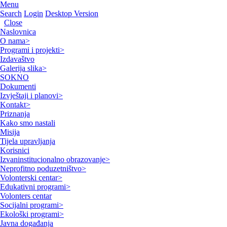
Menu
Search
Login
Desktop Version
Close
Naslovnica
O nama
>
Programi i projekti
>
Izdavaštvo
Galerija slika
>
SOKNO
Dokumenti
Izvještaji i planovi
>
Kontakt
>
Priznanja
Kako smo nastali
Misija
Tijela upravljanja
Korisnici
Izvaninstitucionalno obrazovanje
>
Neprofitno poduzetništvo
>
Volonterski centar
>
Edukativni programi
>
Volonters centar
Socijalni programi
>
Ekološki programi
>
Javna događanja