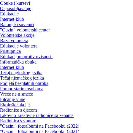
Obuke i kursevi
Osposobljavanje
Edukacije
Internet-klub
Baranjski suveniri
"Oazin" volonterski centar
Volonterske akcije
Baza volontera
Edukacije volontera
Pristupnica
Edukacijom protiv ovisnosti
Informatička obuka
Internet-klub
Tečaj engleskog jezika
Tečaj njemačkog jezika
Podjela besplatnih obroka
Pomoć starim osobama
Vreće ne u smeće
Filcanje vune
Ekološke akcije
Radionice s djecom
Likovno-kreativne radionice sa ženama
Radionica s vunom
"Oazini" fotoalbumi na Facebooku (2022)
"Oazini" fotoalbumi na Facebooku (2021)