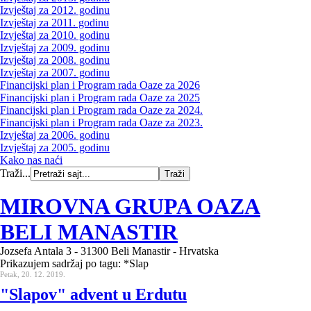
Izvještaj za 2012. godinu
Izvještaj za 2011. godinu
Izvještaj za 2010. godinu
Izvještaj za 2009. godinu
Izvještaj za 2008. godinu
Izvještaj za 2007. godinu
Financijski plan i Program rada Oaze za 2026
Financijski plan i Program rada Oaze za 2025
Financijski plan i Program rada Oaze za 2024.
Financijski plan i Program rada Oaze za 2023.
Izvještaj za 2006. godinu
Izvještaj za 2005. godinu
Kako nas naći
Traži...
MIROVNA GRUPA OAZA
BELI MANASTIR
Jozsefa Antala 3 - 31300 Beli Manastir - Hrvatska
Prikazujem sadržaj po tagu: *Slap
Petak, 20. 12. 2019.
"Slapov" advent u Erdutu