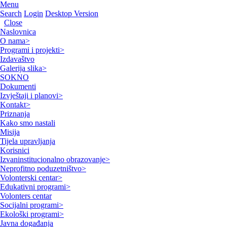
Menu
Search
Login
Desktop Version
Close
Naslovnica
O nama
>
Programi i projekti
>
Izdavaštvo
Galerija slika
>
SOKNO
Dokumenti
Izvještaji i planovi
>
Kontakt
>
Priznanja
Kako smo nastali
Misija
Tijela upravljanja
Korisnici
Izvaninstitucionalno obrazovanje
>
Neprofitno poduzetništvo
>
Volonterski centar
>
Edukativni programi
>
Volonters centar
Socijalni programi
>
Ekološki programi
>
Javna događanja