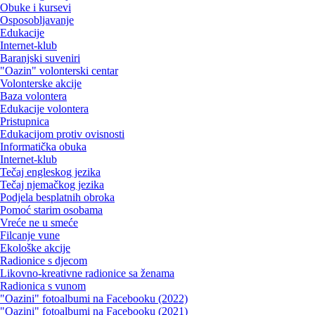
Obuke i kursevi
Osposobljavanje
Edukacije
Internet-klub
Baranjski suveniri
"Oazin" volonterski centar
Volonterske akcije
Baza volontera
Edukacije volontera
Pristupnica
Edukacijom protiv ovisnosti
Informatička obuka
Internet-klub
Tečaj engleskog jezika
Tečaj njemačkog jezika
Podjela besplatnih obroka
Pomoć starim osobama
Vreće ne u smeće
Filcanje vune
Ekološke akcije
Radionice s djecom
Likovno-kreativne radionice sa ženama
Radionica s vunom
"Oazini" fotoalbumi na Facebooku (2022)
"Oazini" fotoalbumi na Facebooku (2021)