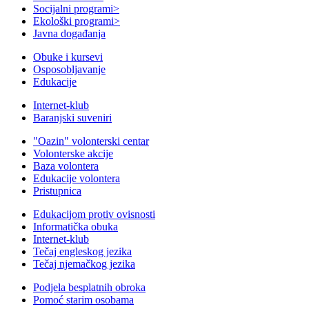
Socijalni programi
>
Ekološki programi
>
Javna događanja
Obuke i kursevi
Osposobljavanje
Edukacije
Internet-klub
Baranjski suveniri
"Oazin" volonterski centar
Volonterske akcije
Baza volontera
Edukacije volontera
Pristupnica
Edukacijom protiv ovisnosti
Informatička obuka
Internet-klub
Tečaj engleskog jezika
Tečaj njemačkog jezika
Podjela besplatnih obroka
Pomoć starim osobama