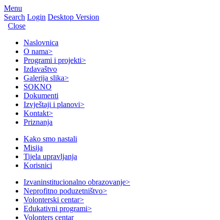
Menu
Search
Login
Desktop Version
Close
Naslovnica
O nama
>
Programi i projekti
>
Izdavaštvo
Galerija slika
>
SOKNO
Dokumenti
Izvještaji i planovi
>
Kontakt
>
Priznanja
Kako smo nastali
Misija
Tijela upravljanja
Korisnici
Izvaninstitucionalno obrazovanje
>
Neprofitno poduzetništvo
>
Volonterski centar
>
Edukativni programi
>
Volonters centar