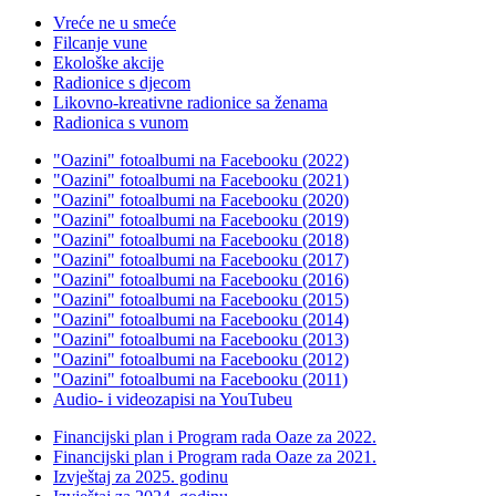
Vreće ne u smeće
Filcanje vune
Ekološke akcije
Radionice s djecom
Likovno-kreativne radionice sa ženama
Radionica s vunom
"Oazini" fotoalbumi na Facebooku (2022)
"Oazini" fotoalbumi na Facebooku (2021)
"Oazini" fotoalbumi na Facebooku (2020)
"Oazini" fotoalbumi na Facebooku (2019)
"Oazini" fotoalbumi na Facebooku (2018)
"Oazini" fotoalbumi na Facebooku (2017)
"Oazini" fotoalbumi na Facebooku (2016)
"Oazini" fotoalbumi na Facebooku (2015)
"Oazini" fotoalbumi na Facebooku (2014)
"Oazini" fotoalbumi na Facebooku (2013)
"Oazini" fotoalbumi na Facebooku (2012)
"Oazini" fotoalbumi na Facebooku (2011)
Audio- i videozapisi na YouTubeu
Financijski plan i Program rada Oaze za 2022.
Financijski plan i Program rada Oaze za 2021.
Izvještaj za 2025. godinu