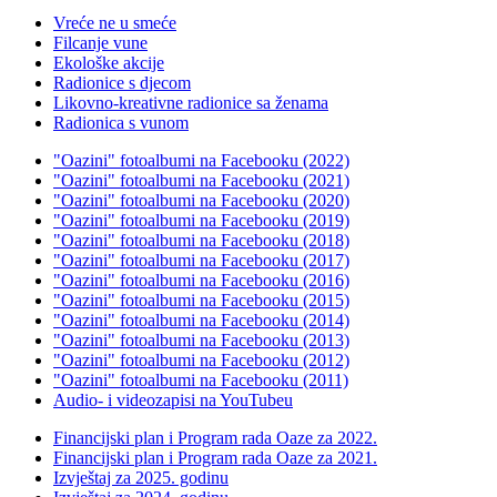
Vreće ne u smeće
Filcanje vune
Ekološke akcije
Radionice s djecom
Likovno-kreativne radionice sa ženama
Radionica s vunom
"Oazini" fotoalbumi na Facebooku (2022)
"Oazini" fotoalbumi na Facebooku (2021)
"Oazini" fotoalbumi na Facebooku (2020)
"Oazini" fotoalbumi na Facebooku (2019)
"Oazini" fotoalbumi na Facebooku (2018)
"Oazini" fotoalbumi na Facebooku (2017)
"Oazini" fotoalbumi na Facebooku (2016)
"Oazini" fotoalbumi na Facebooku (2015)
"Oazini" fotoalbumi na Facebooku (2014)
"Oazini" fotoalbumi na Facebooku (2013)
"Oazini" fotoalbumi na Facebooku (2012)
"Oazini" fotoalbumi na Facebooku (2011)
Audio- i videozapisi na YouTubeu
Financijski plan i Program rada Oaze za 2022.
Financijski plan i Program rada Oaze za 2021.
Izvještaj za 2025. godinu