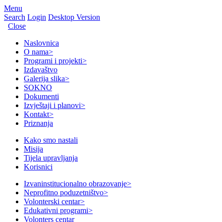
Menu
Search
Login
Desktop Version
Close
Naslovnica
O nama
>
Programi i projekti
>
Izdavaštvo
Galerija slika
>
SOKNO
Dokumenti
Izvještaji i planovi
>
Kontakt
>
Priznanja
Kako smo nastali
Misija
Tijela upravljanja
Korisnici
Izvaninstitucionalno obrazovanje
>
Neprofitno poduzetništvo
>
Volonterski centar
>
Edukativni programi
>
Volonters centar