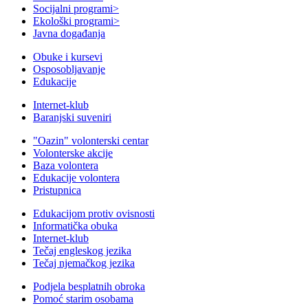
Socijalni programi
>
Ekološki programi
>
Javna događanja
Obuke i kursevi
Osposobljavanje
Edukacije
Internet-klub
Baranjski suveniri
"Oazin" volonterski centar
Volonterske akcije
Baza volontera
Edukacije volontera
Pristupnica
Edukacijom protiv ovisnosti
Informatička obuka
Internet-klub
Tečaj engleskog jezika
Tečaj njemačkog jezika
Podjela besplatnih obroka
Pomoć starim osobama