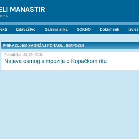
ELI MANASTIR
ATSKA
ekti
Izdavaštvo
Galerija slika
SOKNO
Dokumenti
Izvješ
PRIKAZUJEM SADRŽAJ PO TAGU: SIMPOZIJI
Ponedjeljak, 23. 09. 2019.
Najava osmog simpozija o Kopačkom ritu