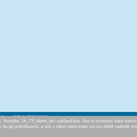
MA
TIJELA UPRAVLJANJA
cs, Youtube, JA_T3_blank_tpl i cwGeoData. Sve to koristimo kako bismo 
e da ga poboljšamo), a sve s ciljem kako biste od nas dobili najbolje m