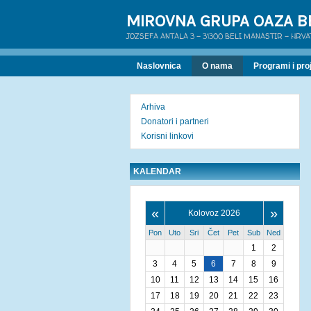
MIROVNA GRUPA OAZA B
JOZSEFA ANTALA 3 - 31300 BELI MANASTIR - HRV
Naslovnica
O nama
Programi i proj
Arhiva
Donatori i partneri
Korisni linkovi
KALENDAR
«
»
Kolovoz 2026
Pon
Uto
Sri
Čet
Pet
Sub
Ned
1
2
3
4
5
6
7
8
9
10
11
12
13
14
15
16
17
18
19
20
21
22
23