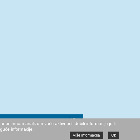
TOP
anonimnom analizom vaše aktivnosti dobili informaciju je li
oguće informacije.
Više informacija
Ok