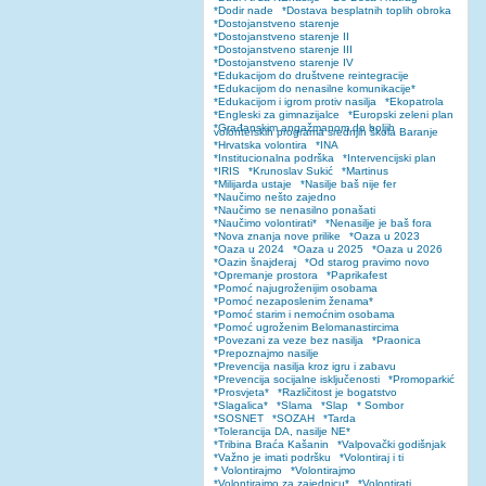
*Dodir nade
*Dostava besplatnih toplih obroka
*Dostojanstveno starenje
*Dostojanstveno starenje II
*Dostojanstveno starenje III
*Dostojanstveno starenje IV
*Edukacijom do društvene reintegracije
*Edukacijom do nenasilne komunikacije*
*Edukacijom i igrom protiv nasilja
*Ekopatrola
*Engleski za gimnazijalce
*Europski zeleni plan
*Građanskim angažmanom do boljih
volonterskih programa srednjih škola Baranje
*Hrvatska volontira
*INA
*Institucionalna podrška
*Intervencijski plan
*IRIS
*Krunoslav Sukić
*Martinus
*Milijarda ustaje
*Nasilje baš nije fer
*Naučimo nešto zajedno
*Naučimo se nenasilno ponašati
*Naučimo volontirati*
*Nenasilje je baš fora
*Nova znanja nove prilike
*Oaza u 2023
*Oaza u 2024
*Oaza u 2025
*Oaza u 2026
*Oazin šnajderaj
*Od starog pravimo novo
*Opremanje prostora
*Paprikafest
*Pomoć najugroženijim osobama
*Pomoć nezaposlenim ženama*
*Pomoć starim i nemoćnim osobama
*Pomoć ugroženim Belomanastircima
*Povezani za veze bez nasilja
*Praonica
*Prepoznajmo nasilje
*Prevencija nasilja kroz igru i zabavu
*Prevencija socijalne isključenosti
*Promoparkić
*Prosvjeta*
*Različitost je bogatstvo
*Slagalica*
*Slama
*Slap
* Sombor
*SOSNET
*SOZAH
*Tarda
*Tolerancija DA, nasilje NE*
*Tribina Braća Kašanin
*Valpovački godišnjak
*Važno je imati podršku
*Volontiraj i ti
* Volontirajmo
*Volontirajmo
*Volontirajmo za zajednicu*
*Volontirati