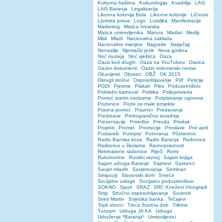
Kulturna baština
Kulturologija
Kvadrilja
LAG
LAG Baranja
Legalizacija
Likovna kolonija Đola
Likovne kolonije
Ličnosti
Ljudska prava
Logo
Lutaljka
Manifestacije
Marketing
Matica hrvatska
Matica umirovljenika
Matura
Mađari
Mediji
Misli
Mladi
Nacionalna zaklada
Nacionalne manjine
Nagrade
Natječaji
Nenasilje
Njemački jezik
Nova godina
Noć muzeja
Noć vještica
Oaza
Oaza kod drugih
Oaza na YouTubeu
Oazica
Oazini dokumenti
Oazin volonterski centar
Obavijesti
Obrasci
OBŽ
OK 2015
Okrugli stolovi
Osposobljavanje
Pdf
Peticije
PGDI
Pjesme
Plakati
Ples
Poduzetništvo
Pokladni karneval
Politika
Poljoprivreda
Pomoć starim osobama
Potpisivanje ugovora
Pozivnice
Poziv za male projekte
Pravna pomoć
Praznici
Predavanja
Predstave
Prekogranična suradnja
Prezentacije
Priredbe
Priroda
Privitak
Projekti
Promet
Promocije
Proslave
Prvi april
Pustaraši
Putopisi
Putovanja
Pčelarstvo
Radio Banska kosa
Radio Baranja
Radionice
Radionice u školama
Ravnopravnost
Rekreativne radionice
Riječi
Romi
Rukotvorine
Ruralni razvoj
Sajam knjiga
Sajam udruga Baranje
Sajmovi
Sastanci
Savjet mladih
Savjetovanja
Seminari
Simpoziji
Slavonski dom
Smeće
Socijalne usluge
Socijalno poduzetništvo
SOKNO
Sport
SRAZ
SRC Kneževi Vinogradi
Strip
Stručno osposobljavanje
Suveniri
Sveti Martin
Svjetska banka
Tečajevi
Topli obroci
Treća životna dob
Tribine
Turizam
Udruga JA KA
Udruge
Udruženje *Baranja*
Umirovljenici