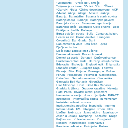
*VolontirAti?
*Vreće ne u smeće
*Vrijeme je za žene
*Zaželi
*Ćiro
*Članci
*ČlanciN
*Đola
*Živimo dostojanstveno
ACF
Advent
Akcije
Alerga
Ankete
aukcije
Baranja
Baranjafilm
Baranja Iz starih novina
BaranjaMedija
Baranjci
Baranjska povijest
Baranjska čistoća
Baranjske organizacije
Baranjske priče
Baranjsko rusko drustvo
Belje
Biciklijada
bm5h
Boćanje
Burza odjeće i obuće
Buše
Centar za kulturu
Centar za mir
Civilno društvo
Crnogorci
Crveni križ
Dan Grada
Dani
Dan otvorenih vrata
Dan žena
Djeca
Dječje radionice
Dječji kutak zabave kroz učenje
Dnevne aktivnosti
Dnevni boravak
Domovi za starije
Donatori
Društveni centar
Društveni centar Darda
Druženje starijih osoba
Edukacije
Ekologija
Engleski jezik
Enigmatika
Etnološki centar
Europska Unija
Festivali
Filcanje
Film
Fišijade
Fokusgrupe
Folklor
Forumi
Fotoalbumi
Fotovijest
Gastronomija
GatorFest
Gerontodomaćice
Gimnastika
Gimnazija Beli Manastir
GivenGain
Glas Slavonije
Gosti
Grad Beli Manastir
Gradska knjižnica
Gradsko kazalište
Historija
Hotel Patria
Hrvatski ruralni parlament
Humanitarne akcije
Humor
Ijadijade
IMPACT
Informacije
Informatička obuka
In memoriam
Instalateri solarnih sustava
Institucionalna podrška
Instrukcije
Internet
Internet–klub
IPA
Izbjeglice
Izbori
Izleti
Izložbe
Izobrazba
Javne tribine
Javni radovi
Jesen u Baranji
Kampanje
Kazalište
Knjige
Književnost
Kolekcionarstvo
Kompjuteri
Koncerti
Konferencije
Koronavirus
Kreativne radionice
Kulinijada
Kultura