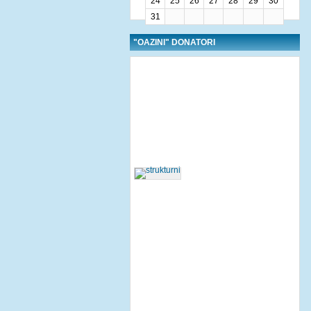
24
25
26
27
28
29
30
31
"OAZINI" DONATORI