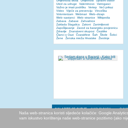
Umjetnička škola
Umjetnost
Upravni odbor
Ured za udruge
Valentinovo
Vatrogasci
Važno je imati podršku
Vertep
Veći prikaz
Video
Vijeće za prevenciju
Vinceška
Volonterizam
Webinari
Web–dizajn
Web–sastanci
Web–stranice
Wikipedia
Zabava
Zabave
Zahvalnice
Zaklada Slagalica
Zakoni
Zanimljivosti
Zapošljavanje
Zavod za baranjsku povjesnicu
Zdravlje
Znanstveni skupovi
Čestitke
Članci o Oazi
Čvarakfest
Šah
Škole
Šokci
Žene
Ženska mreža Hrvatske
Životinje
NALAZITE SE OVDJE:
NASLOVNICA
O NA
Naša web-stranica koristi sljedeće kolačiće: Google Analyti
vam iskustvo korištenja naše web-stranice pozitivno (ako nij