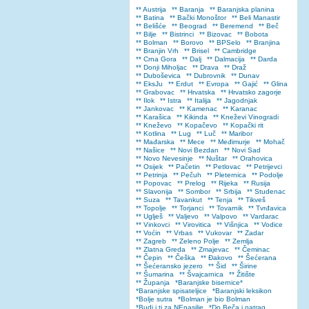
** Austrija
** Baranja
** Baranjska planina
** Batina
** Bački Monoštor
** Beli Manastir
** Belišće
** Beograd
** Beremend
** Beč
** Bilje
** Bistrinci
** Bizovac
** Bobota
** Bolman
** Borovo
** BPSelo
** Branjina
** Branjin Vrh
** Brisel
** Cambridge
** Crna Gora
** Dalj
** Dalmacija
** Darda
** Donji Miholjac
** Drava
** Draž
** Duboševica
** Dubrovnik
** Dunav
** EksJu
** Erdut
** Evropa
** Gajić
** Glina
** Grabovac
** Hrvatska
** Hrvatsko zagorje
** Ilok
** Istra
** Italija
** Jagodnjak
** Jankovac
** Kamenac
** Karanac
** Karašica
** Kikinda
** Kneževi Vinogradi
** Kneževo
** Kopačevo
** Kopački rit
** Kotlina
** Lug
** Luč
** Maribor
** Mađarska
** Mece
** Međimurje
** Mohač
** Našice
** Novi Bezdan
** Novi Sad
** Novo Nevesinje
** Nuštar
** Orahovica
** Osijek
** Pačetin
** Petlovac
** Petrijevci
** Petrinja
** Pečuh
** Pleternica
** Podolje
** Popovac
** Prelog
** Rijeka
** Rusija
** Slavonija
** Sombor
** Srbija
** Studenac
** Suza
** Tavankut
** Tenja
** Tikveš
** Topolje
** Torjanci
** Tovarnik
** Tvrđavica
** Uglješ
** Valjevo
** Valpovo
** Vardarac
** Vinkovci
** Virovitica
** Višnjica
** Vodice
** Voćin
** Vrbas
** Vukovar
** Zadar
** Zagreb
** Zeleno Polje
** Zemlja
** Zlatna Greda
** Zmajevac
** Čeminac
** Čepin
** Češka
** Đakovo
** Šećerana
** Šećeransko jezero
** Šid
** Širine
** Šumarina
** Švajcarnica
** Žitište
** Županja
*Baranjske bisernice*
*Baranjske spisateljice
*Baranjski leksikon
*Bolje sutra
*Bolman je bio Bolman
*Budi i ti za NEnasilje
*Do Beča i natrag