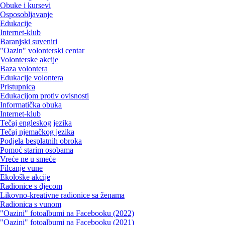
Obuke i kursevi
Osposobljavanje
Edukacije
Internet-klub
Baranjski suveniri
"Oazin" volonterski centar
Volonterske akcije
Baza volontera
Edukacije volontera
Pristupnica
Edukacijom protiv ovisnosti
Informatička obuka
Internet-klub
Tečaj engleskog jezika
Tečaj njemačkog jezika
Podjela besplatnih obroka
Pomoć starim osobama
Vreće ne u smeće
Filcanje vune
Ekološke akcije
Radionice s djecom
Likovno-kreativne radionice sa ženama
Radionica s vunom
"Oazini" fotoalbumi na Facebooku (2022)
"Oazini" fotoalbumi na Facebooku (2021)