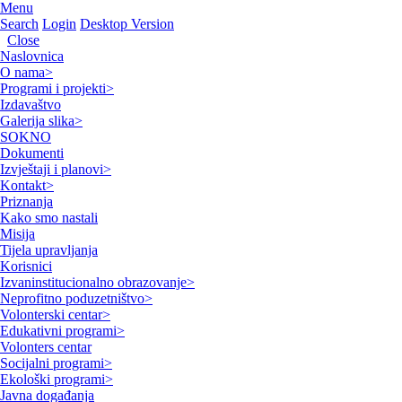
Menu
Search
Login
Desktop Version
Close
Naslovnica
O nama
>
Programi i projekti
>
Izdavaštvo
Galerija slika
>
SOKNO
Dokumenti
Izvještaji i planovi
>
Kontakt
>
Priznanja
Kako smo nastali
Misija
Tijela upravljanja
Korisnici
Izvaninstitucionalno obrazovanje
>
Neprofitno poduzetništvo
>
Volonterski centar
>
Edukativni programi
>
Volonters centar
Socijalni programi
>
Ekološki programi
>
Javna događanja