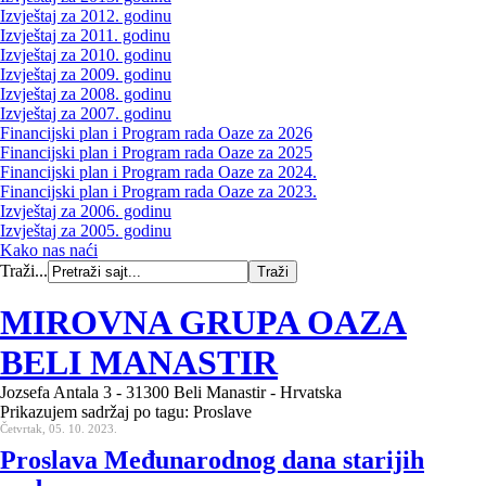
Izvještaj za 2012. godinu
Izvještaj za 2011. godinu
Izvještaj za 2010. godinu
Izvještaj za 2009. godinu
Izvještaj za 2008. godinu
Izvještaj za 2007. godinu
Financijski plan i Program rada Oaze za 2026
Financijski plan i Program rada Oaze za 2025
Financijski plan i Program rada Oaze za 2024.
Financijski plan i Program rada Oaze za 2023.
Izvještaj za 2006. godinu
Izvještaj za 2005. godinu
Kako nas naći
Traži...
MIROVNA GRUPA OAZA
BELI MANASTIR
Jozsefa Antala 3 - 31300 Beli Manastir - Hrvatska
Prikazujem sadržaj po tagu: Proslave
Četvrtak, 05. 10. 2023.
Proslava Međunarodnog dana starijih