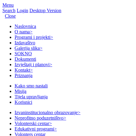
Menu
Search
Login
Desktop Version
Close
Naslovnica
O nama
>
Programi i projekti
>
Izdavaštvo
Galerija slika
>
SOKNO
Dokumenti
Izvještaji i planovi
>
Kontakt
>
Priznanja
Kako smo nastali
Misija
Tijela upravljanja
Korisnici
Izvaninstitucionalno obrazovanje
>
Neprofitno poduzetništvo
>
Volonterski centar
>
Edukativni programi
>
Volonters centar