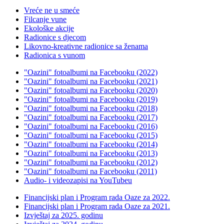
Vreće ne u smeće
Filcanje vune
Ekološke akcije
Radionice s djecom
Likovno-kreativne radionice sa ženama
Radionica s vunom
"Oazini" fotoalbumi na Facebooku (2022)
"Oazini" fotoalbumi na Facebooku (2021)
"Oazini" fotoalbumi na Facebooku (2020)
"Oazini" fotoalbumi na Facebooku (2019)
"Oazini" fotoalbumi na Facebooku (2018)
"Oazini" fotoalbumi na Facebooku (2017)
"Oazini" fotoalbumi na Facebooku (2016)
"Oazini" fotoalbumi na Facebooku (2015)
"Oazini" fotoalbumi na Facebooku (2014)
"Oazini" fotoalbumi na Facebooku (2013)
"Oazini" fotoalbumi na Facebooku (2012)
"Oazini" fotoalbumi na Facebooku (2011)
Audio- i videozapisi na YouTubeu
Financijski plan i Program rada Oaze za 2022.
Financijski plan i Program rada Oaze za 2021.
Izvještaj za 2025. godinu