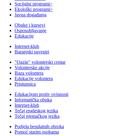
Socijalni programi
>
Ekološki programi
>
Javna događanja
Obuke i kursevi
Osposobljavanje
Edukacije
Internet-klub
Baranjski suveniri
"Oazin" volonterski centar
Volonterske akcije
Baza volontera
Edukacije volontera
Pristupnica
Edukacijom protiv ovisnosti
Informatička obuka
Internet-klub
Tečaj engleskog jezika
Tečaj njemačkog jezika
Podjela besplatnih obroka
Pomoć starim osobama