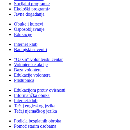
Socijalni programi
>
Ekološki programi
>
Javna događanja
Obuke i kursevi
Osposobljavanje
Edukacije
Internet-klub
Baranjski suveniri
"Oazin" volonterski centar
Volonterske akcije
Baza volontera
Edukacije volontera
Pristupnica
Edukacijom protiv ovisnosti
Informatička obuka
Internet-klub
Tečaj engleskog jezika
Tečaj njemačkog jezika
Podjela besplatnih obroka
Pomoć starim osobama