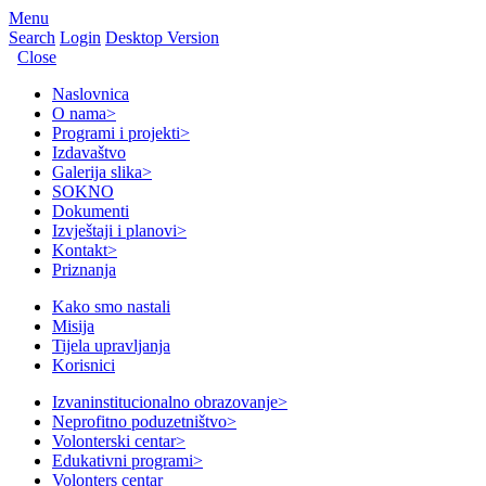
Menu
Search
Login
Desktop Version
Close
Naslovnica
O nama
>
Programi i projekti
>
Izdavaštvo
Galerija slika
>
SOKNO
Dokumenti
Izvještaji i planovi
>
Kontakt
>
Priznanja
Kako smo nastali
Misija
Tijela upravljanja
Korisnici
Izvaninstitucionalno obrazovanje
>
Neprofitno poduzetništvo
>
Volonterski centar
>
Edukativni programi
>
Volonters centar