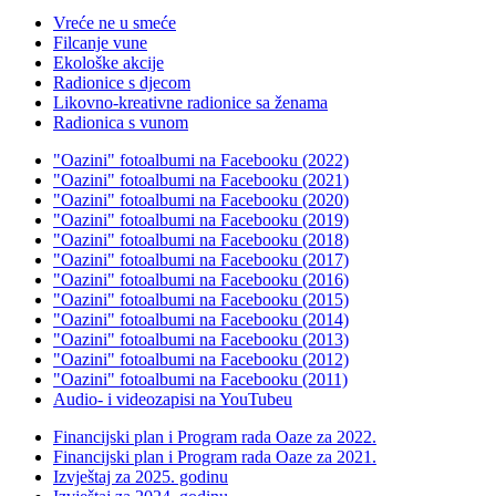
Vreće ne u smeće
Filcanje vune
Ekološke akcije
Radionice s djecom
Likovno-kreativne radionice sa ženama
Radionica s vunom
"Oazini" fotoalbumi na Facebooku (2022)
"Oazini" fotoalbumi na Facebooku (2021)
"Oazini" fotoalbumi na Facebooku (2020)
"Oazini" fotoalbumi na Facebooku (2019)
"Oazini" fotoalbumi na Facebooku (2018)
"Oazini" fotoalbumi na Facebooku (2017)
"Oazini" fotoalbumi na Facebooku (2016)
"Oazini" fotoalbumi na Facebooku (2015)
"Oazini" fotoalbumi na Facebooku (2014)
"Oazini" fotoalbumi na Facebooku (2013)
"Oazini" fotoalbumi na Facebooku (2012)
"Oazini" fotoalbumi na Facebooku (2011)
Audio- i videozapisi na YouTubeu
Financijski plan i Program rada Oaze za 2022.
Financijski plan i Program rada Oaze za 2021.
Izvještaj za 2025. godinu