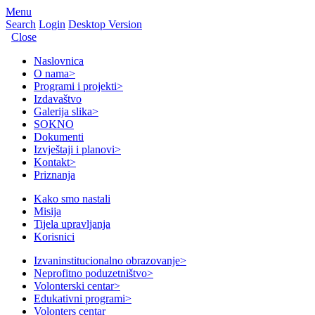
Menu
Search
Login
Desktop Version
Close
Naslovnica
O nama
>
Programi i projekti
>
Izdavaštvo
Galerija slika
>
SOKNO
Dokumenti
Izvještaji i planovi
>
Kontakt
>
Priznanja
Kako smo nastali
Misija
Tijela upravljanja
Korisnici
Izvaninstitucionalno obrazovanje
>
Neprofitno poduzetništvo
>
Volonterski centar
>
Edukativni programi
>
Volonters centar