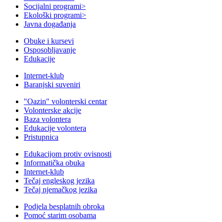
Socijalni programi
>
Ekološki programi
>
Javna događanja
Obuke i kursevi
Osposobljavanje
Edukacije
Internet-klub
Baranjski suveniri
"Oazin" volonterski centar
Volonterske akcije
Baza volontera
Edukacije volontera
Pristupnica
Edukacijom protiv ovisnosti
Informatička obuka
Internet-klub
Tečaj engleskog jezika
Tečaj njemačkog jezika
Podjela besplatnih obroka
Pomoć starim osobama