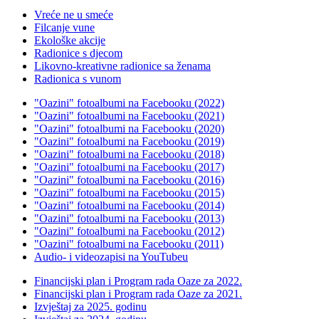
Vreće ne u smeće
Filcanje vune
Ekološke akcije
Radionice s djecom
Likovno-kreativne radionice sa ženama
Radionica s vunom
"Oazini" fotoalbumi na Facebooku (2022)
"Oazini" fotoalbumi na Facebooku (2021)
"Oazini" fotoalbumi na Facebooku (2020)
"Oazini" fotoalbumi na Facebooku (2019)
"Oazini" fotoalbumi na Facebooku (2018)
"Oazini" fotoalbumi na Facebooku (2017)
"Oazini" fotoalbumi na Facebooku (2016)
"Oazini" fotoalbumi na Facebooku (2015)
"Oazini" fotoalbumi na Facebooku (2014)
"Oazini" fotoalbumi na Facebooku (2013)
"Oazini" fotoalbumi na Facebooku (2012)
"Oazini" fotoalbumi na Facebooku (2011)
Audio- i videozapisi na YouTubeu
Financijski plan i Program rada Oaze za 2022.
Financijski plan i Program rada Oaze za 2021.
Izvještaj za 2025. godinu