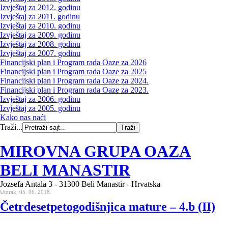
Izvještaj za 2012. godinu
Izvještaj za 2011. godinu
Izvještaj za 2010. godinu
Izvještaj za 2009. godinu
Izvještaj za 2008. godinu
Izvještaj za 2007. godinu
Financijski plan i Program rada Oaze za 2026
Financijski plan i Program rada Oaze za 2025
Financijski plan i Program rada Oaze za 2024.
Financijski plan i Program rada Oaze za 2023.
Izvještaj za 2006. godinu
Izvještaj za 2005. godinu
Kako nas naći
Traži...
MIROVNA GRUPA OAZA
BELI MANASTIR
Jozsefa Antala 3 - 31300 Beli Manastir - Hrvatska
Utorak, 05. 06. 2018.
Četrdesetpetogodišnjica mature – 4.b (II)