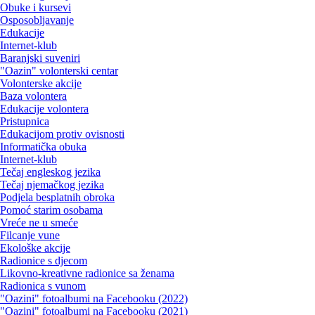
Obuke i kursevi
Osposobljavanje
Edukacije
Internet-klub
Baranjski suveniri
"Oazin" volonterski centar
Volonterske akcije
Baza volontera
Edukacije volontera
Pristupnica
Edukacijom protiv ovisnosti
Informatička obuka
Internet-klub
Tečaj engleskog jezika
Tečaj njemačkog jezika
Podjela besplatnih obroka
Pomoć starim osobama
Vreće ne u smeće
Filcanje vune
Ekološke akcije
Radionice s djecom
Likovno-kreativne radionice sa ženama
Radionica s vunom
"Oazini" fotoalbumi na Facebooku (2022)
"Oazini" fotoalbumi na Facebooku (2021)