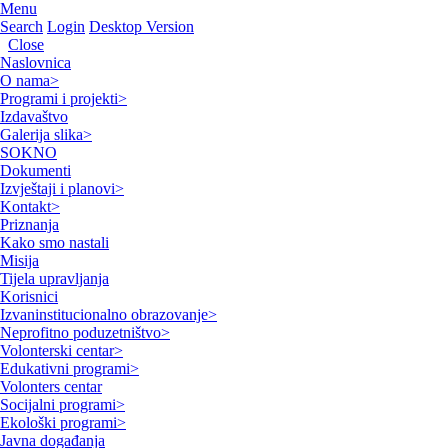
Menu
Search
Login
Desktop Version
Close
Naslovnica
O nama
>
Programi i projekti
>
Izdavaštvo
Galerija slika
>
SOKNO
Dokumenti
Izvještaji i planovi
>
Kontakt
>
Priznanja
Kako smo nastali
Misija
Tijela upravljanja
Korisnici
Izvaninstitucionalno obrazovanje
>
Neprofitno poduzetništvo
>
Volonterski centar
>
Edukativni programi
>
Volonters centar
Socijalni programi
>
Ekološki programi
>
Javna događanja