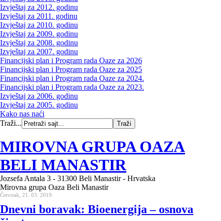
Izvještaj za 2012. godinu
Izvještaj za 2011. godinu
Izvještaj za 2010. godinu
Izvještaj za 2009. godinu
Izvještaj za 2008. godinu
Izvještaj za 2007. godinu
Financijski plan i Program rada Oaze za 2026
Financijski plan i Program rada Oaze za 2025
Financijski plan i Program rada Oaze za 2024.
Financijski plan i Program rada Oaze za 2023.
Izvještaj za 2006. godinu
Izvještaj za 2005. godinu
Kako nas naći
Traži...
MIROVNA GRUPA OAZA
BELI MANASTIR
Jozsefa Antala 3 - 31300 Beli Manastir - Hrvatska
Mirovna grupa Oaza Beli Manastir
Četvrtak, 21. 03. 2019.
Dnevni boravak: Bioenergija – osnova