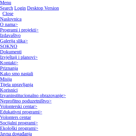
Menu
Search
Login
Desktop Version
Close
Naslovnica
O nama
>
Programi i projekti
>
Izdavaštvo
Galerija slika
>
SOKNO
Dokumenti
Izvještaji i planovi
>
Kontakt
>
Priznanja
Kako smo nastali
Misija
Tijela upravljanja
Korisnici
Izvaninstitucionalno obrazovanje
>
Neprofitno poduzetništvo
>
Volonterski centar
>
Edukativni programi
>
Volonters centar
Socijalni programi
>
Ekološki programi
>
Javna događanja