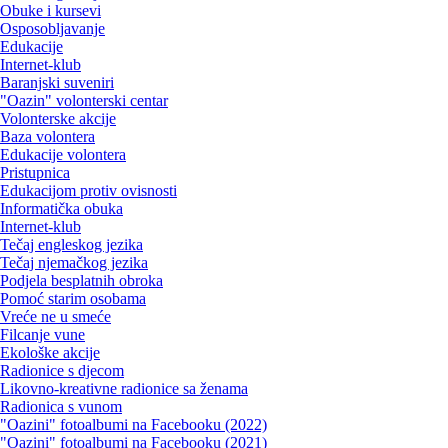
Obuke i kursevi
Osposobljavanje
Edukacije
Internet-klub
Baranjski suveniri
"Oazin" volonterski centar
Volonterske akcije
Baza volontera
Edukacije volontera
Pristupnica
Edukacijom protiv ovisnosti
Informatička obuka
Internet-klub
Tečaj engleskog jezika
Tečaj njemačkog jezika
Podjela besplatnih obroka
Pomoć starim osobama
Vreće ne u smeće
Filcanje vune
Ekološke akcije
Radionice s djecom
Likovno-kreativne radionice sa ženama
Radionica s vunom
"Oazini" fotoalbumi na Facebooku (2022)
"Oazini" fotoalbumi na Facebooku (2021)