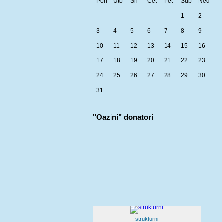
Pon
Uto
Sri
Čet
Pet
Sub
Ned
1
2
3
4
5
6
7
8
9
10
11
12
13
14
15
16
17
18
19
20
21
22
23
24
25
26
27
28
29
30
31
"Oazini" donatori
strukturni