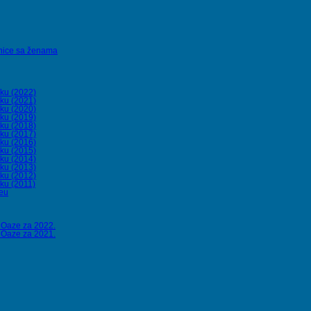
onice sa ženama
oku (2022)
oku (2021)
oku (2020)
oku (2019)
oku (2018)
oku (2017)
oku (2016)
oku (2015)
oku (2014)
oku (2013)
oku (2012)
ku (2011)
beu
a Oaze za 2022.
a Oaze za 2021.