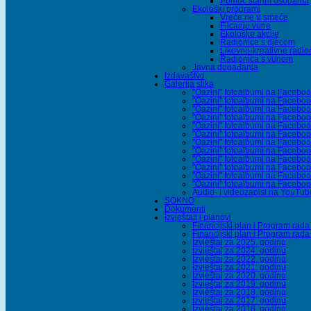
Pomoć starim osobama
Ekološki programi
Vreće ne u smeće
Filcanje vune
Ekološke akcije
Radionice s djecom
Likovno-kreativne radi
Radionica s vunom
Javna događanja
Izdavaštvo
Galerija slika
"Oazini" fotoalbumi na Facebo
"Oazini" fotoalbumi na Facebo
"Oazini" fotoalbumi na Facebo
"Oazini" fotoalbumi na Facebo
"Oazini" fotoalbumi na Facebo
"Oazini" fotoalbumi na Facebo
"Oazini" fotoalbumi na Facebo
"Oazini" fotoalbumi na Facebo
"Oazini" fotoalbumi na Facebo
"Oazini" fotoalbumi na Facebo
"Oazini" fotoalbumi na Facebo
"Oazini" fotoalbumi na Faceboo
Audio- i videozapisi na YouTu
SOKNO
Dokumenti
Izvještaji i planovi
Financijski plan i Program rad
Financijski plan i Program rad
Izvještaj za 2025. godinu
Izvještaj za 2024. godinu
Izvještaj za 2022. godinu
Izvještaj za 2021. godinu
Izvještaj za 2020. godinu
Izvještaj za 2019. godinu
Izvještaj za 2018. godinu
Izvještaj za 2017. godinu
Izvještaj za 2016. godinu