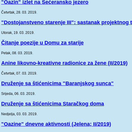
"Oazin" izlet na Šećeransko jezero
Četvrtak, 28. 03. 2019.
"Dostojanstveno starenje III": sastanak projektnog 
Utorak, 19. 03. 2019.
Čitanje poezije u Domu za starije
Petak, 08. 03. 2019.
Anine likovno-kreativne radionice za žene (II/2019)
Četvrtak, 07. 03. 2019.
Druženje sa štićenicima "Baranjskog sunca"
Srijeda, 06. 03. 2019.
Druženje sa štićenicima Staračkog doma
Nedjelja, 03. 03. 2019.
"Oazine" dnevne aktivnosti (Jelena; II/2019)