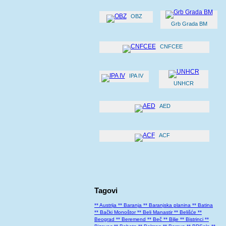
OBZ
Grb Grada BM
CNFCEE
IPA IV
UNHCR
AED
ACF
Tagovi
** Austrija
** Baranja
** Baranjska planina
** Batina
** Bački Monoštor
** Beli Manastir
** Belišće
**
Beograd
** Beremend
** Beč
** Bilje
** Bistrinci
**