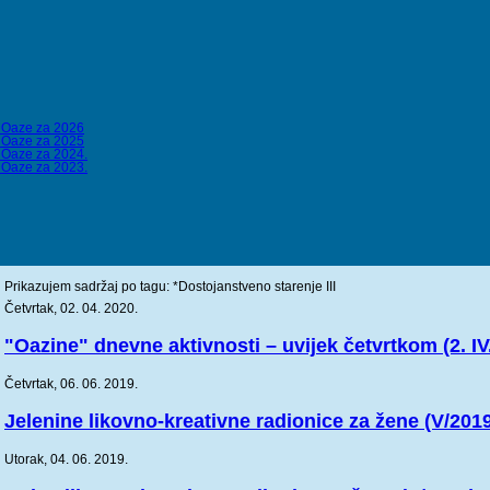
a Oaze za 2026
a Oaze za 2025
a Oaze za 2024.
a Oaze za 2023.
Prikazujem sadržaj po tagu: *Dostojanstveno starenje III
Četvrtak, 02. 04. 2020.
"Oazine" dnevne aktivnosti – uvijek četvrtkom (2. IV
Četvrtak, 06. 06. 2019.
Jelenine likovno-kreativne radionice za žene (V/201
Utorak, 04. 06. 2019.