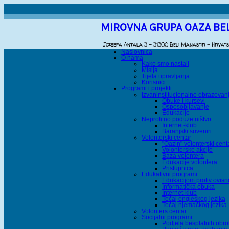
MIROVNA GRUPA OAZA BE
Jozsefa Antala 3 - 31300 Beli Manastir - Hrvat
Naslovnica
O nama
Kako smo nastali
Misija
Tijela upravljanja
Korisnici
Programi i projekti
Izvaninstitucionalno obrazovan
Obuke i kursevi
Osposobljavanje
Edukacije
Neprofitno poduzetništvo
Internet-klub
Baranjski suveniri
Volonterski centar
"Oazin" volonterski cent
Volonterske akcije
Baza volontera
Edukacije volontera
Pristupnica
Edukativni programi
Edukacijom protiv ovisn
Informatička obuka
Internet-klub
Tečaj engleskog jezika
Tečaj njemačkog jezika
Volonters centar
Socijalni programi
Podjela besplatnih obr