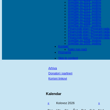
Izvještaj za 2015. godinu
Izvještaj za 2014. godinu
Izvještaj za 2013. godinu
Izvještaj za 2012. godinu
Izvještaj za 2011. godinu
Izvještaj za 2010. godinu
Izvještaj za 2009. godinu
Izvještaj za 2008. godinu
Izvještaj za 2007. godinu
Financijski plan i Program rad
Financijski plan i Program rad
Financijski plan i Program rad
Financijski plan i Program rad
Izvještaj za 2006. godinu
Izvještaj za 2005. godinu
Kontakt
Kako nas naći
Priznanja
Skip to content
Arhiva
Donatori i partneri
Korisni linkovi
Kalendar
«
Kolovoz 2026
»