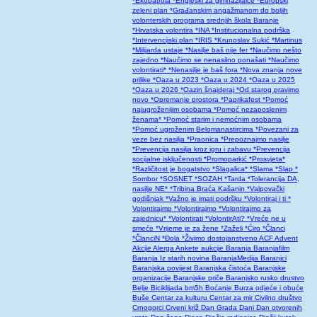
*Ekopatrola
*Engleski za gimnazijalce
*Europski
zeleni plan
*Građanskim angažmanom do boljih
volonterskih programa srednjih škola Baranje
*Hrvatska volontira
*INA
*Institucionalna podrška
*Intervencijski plan
*IRIS
*Krunoslav Sukić
*Martinus
*Milijarda ustaje
*Nasilje baš nije fer
*Naučimo nešto
zajedno
*Naučimo se nenasilno ponašati
*Naučimo
volontirati*
*Nenasilje je baš fora
*Nova znanja nove
prilike
*Oaza u 2023
*Oaza u 2024
*Oaza u 2025
*Oaza u 2026
*Oazin šnajderaj
*Od starog pravimo
novo
*Opremanje prostora
*Paprikafest
*Pomoć
najugroženijim osobama
*Pomoć nezaposlenim
ženama*
*Pomoć starim i nemoćnim osobama
*Pomoć ugroženim Belomanastircima
*Povezani za
veze bez nasilja
*Praonica
*Prepoznajmo nasilje
*Prevencija nasilja kroz igru i zabavu
*Prevencija
socijalne isključenosti
*Promoparkić
*Prosvjeta*
*Različitost je bogatstvo
*Slagalica*
*Slama
*Slap
*
Sombor
*SOSNET
*SOZAH
*Tarda
*Tolerancija DA,
nasilje NE*
*Tribina Braća Kašanin
*Valpovački
godišnjak
*Važno je imati podršku
*Volontiraj i ti
*
Volontirajmo
*Volontirajmo
*Volontirajmo za
zajednicu*
*Volontirati
*VolontirAti?
*Vreće ne u
smeće
*Vrijeme je za žene
*Zaželi
*Ćiro
*Članci
*ČlanciN
*Đola
*Živimo dostojanstveno
ACF
Advent
Akcije
Alerga
Ankete
aukcije
Baranja
Baranjafilm
Baranja Iz starih novina
BaranjaMedija
Baranjci
Baranjska povijest
Baranjska čistoća
Baranjske
organizacije
Baranjske priče
Baranjsko rusko drustvo
Belje
Biciklijada
bm5h
Boćanje
Burza odjeće i obuće
Buše
Centar za kulturu
Centar za mir
Civilno društvo
Crnogorci
Crveni križ
Dan Grada
Dani
Dan otvorenih