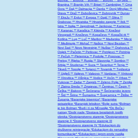
Bizovac
** Bobota
** Bolman
** Borovo
** BPSelo
**
Branjina
** Branjin Vrh
** Brisel
** Cambridge
** Crna
Gora
** Dalj
** Dalmacija
** Darda
** Donji Miholjac
**
Drava
** Draž
** Duboševica
** Dubrovnik
** Dunav
** EksJu
** Erdut
** Evropa
** Gajić
** Glina
**
Grabovac
** Hrvatska
** Hrvatsko zagorje
** Ilok
**
Istra
** Italija
** Jagodnjak
** Jankovac
** Kamenac
** Karanac
** Karašica
** Kikinda
** Kneževi
Vinogradi
** Kneževo
** Kopačevo
** Kopački rit
**
Kotlina
** Lug
** Luč
** Maribor
** Mađarska
** Mece
** Međimurje
** Mohač
** Našice
** Novi Bezdan
**
Novi Sad
** Novo Nevesinje
** Nuštar
** Orahovica
**
Osijek
** Pačetin
** Petlovac
** Petrijevci
** Petrinja
** Pečuh
** Pleternica
** Podolje
** Popovac
**
Prelog
** Rijeka
** Rusija
** Slavonija
** Sombor
**
Srbija
** Studenac
** Suza
** Tavankut
** Tenja
**
Tikveš
** Topolje
** Torjanci
** Tovarnik
** Tvrđavica
** Uglješ
** Valjevo
** Valpovo
** Vardarac
** Vinkovci
** Virovitica
** Višnjica
** Vodice
** Voćin
** Vrbas
**
Vukovar
** Zadar
** Zagreb
** Zeleno Polje
** Zemlja
** Zlatna Greda
** Zmajevac
** Čeminac
** Čepin
**
Češka
** Đakovo
** Šećerana
** Šećeransko jezero
** Šid
** Širine
** Šumarina
** Švajcarnica
** Žitište
**
Županja
*Baranjske bisernice*
*Baranjske
spisateljice
*Baranjski leksikon
*Bolje sutra
*Bolman
je bio Bolman
*Budi i ti za NEnasilje
*Do Beča i
natrag
*Dodir nade
*Dostava besplatnih toplih
obroka
*Dostojanstveno starenje
*Dostojanstveno
starenje II
*Dostojanstveno starenje III
*Dostojanstveno starenje IV
*Edukacijom do
društvene reintegracije
*Edukacijom do nenasilne
komunikacije*
*Edukacijom i igrom protiv nasilja