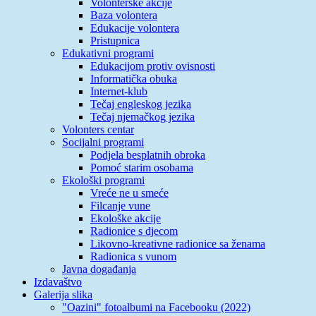
Volonterske akcije
Baza volontera
Edukacije volontera
Pristupnica
Edukativni programi
Edukacijom protiv ovisnosti
Informatička obuka
Internet-klub
Tečaj engleskog jezika
Tečaj njemačkog jezika
Volonters centar
Socijalni programi
Podjela besplatnih obroka
Pomoć starim osobama
Ekološki programi
Vreće ne u smeće
Filcanje vune
Ekološke akcije
Radionice s djecom
Likovno-kreativne radionice sa ženama
Radionica s vunom
Javna događanja
Izdavaštvo
Galerija slika
"Oazini" fotoalbumi na Facebooku (2022)