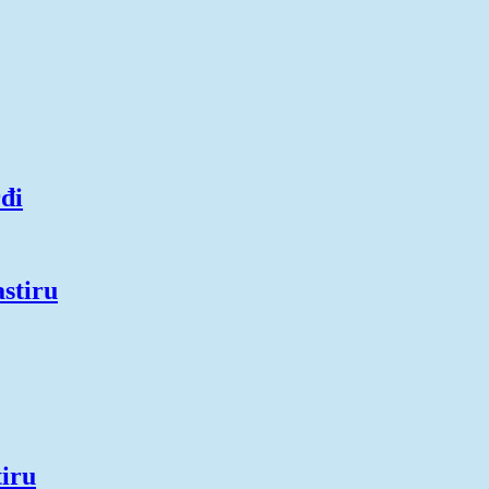
đi
stiru
iru