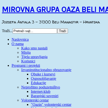
MIROVNA GRUPA OAZA BELI M
Jozsefa Antala 3 - 31300 Beli Manastir - Hrvatska
Traži...
Naslovnica
O nama
Kako smo nastali
Misija
Tijela upravljanja
Korisnici
Programi i projekti
Izvaninstitucionalno obrazovanje
Obuke i kursevi
Osposobljavanje
Edukacije
Neprofitno poduzetništvo
Internet-klub
Baranjski suveniri
Volonterski centar
"Oazin" volonterski centar