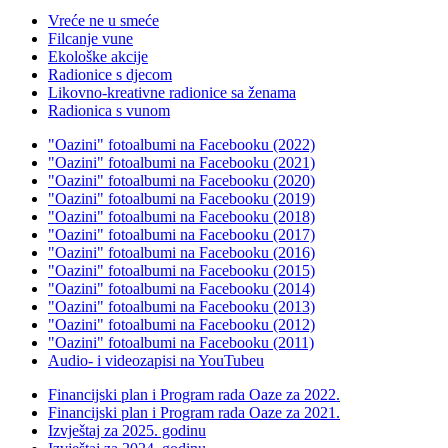
Vreće ne u smeće
Filcanje vune
Ekološke akcije
Radionice s djecom
Likovno-kreativne radionice sa ženama
Radionica s vunom
"Oazini" fotoalbumi na Facebooku (2022)
"Oazini" fotoalbumi na Facebooku (2021)
"Oazini" fotoalbumi na Facebooku (2020)
"Oazini" fotoalbumi na Facebooku (2019)
"Oazini" fotoalbumi na Facebooku (2018)
"Oazini" fotoalbumi na Facebooku (2017)
"Oazini" fotoalbumi na Facebooku (2016)
"Oazini" fotoalbumi na Facebooku (2015)
"Oazini" fotoalbumi na Facebooku (2014)
"Oazini" fotoalbumi na Facebooku (2013)
"Oazini" fotoalbumi na Facebooku (2012)
"Oazini" fotoalbumi na Facebooku (2011)
Audio- i videozapisi na YouTubeu
Financijski plan i Program rada Oaze za 2022.
Financijski plan i Program rada Oaze za 2021.
Izvještaj za 2025. godinu