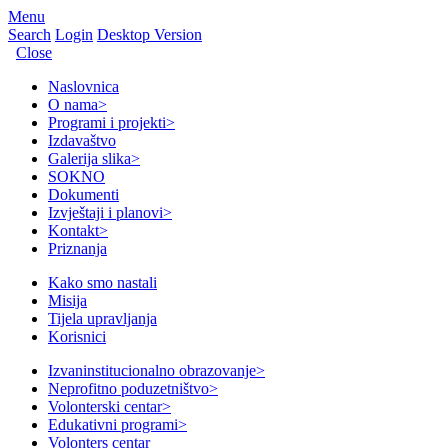
Menu
Search
Login
Desktop Version
Close
Naslovnica
O nama
>
Programi i projekti
>
Izdavaštvo
Galerija slika
>
SOKNO
Dokumenti
Izvještaji i planovi
>
Kontakt
>
Priznanja
Kako smo nastali
Misija
Tijela upravljanja
Korisnici
Izvaninstitucionalno obrazovanje
>
Neprofitno poduzetništvo
>
Volonterski centar
>
Edukativni programi
>
Volonters centar