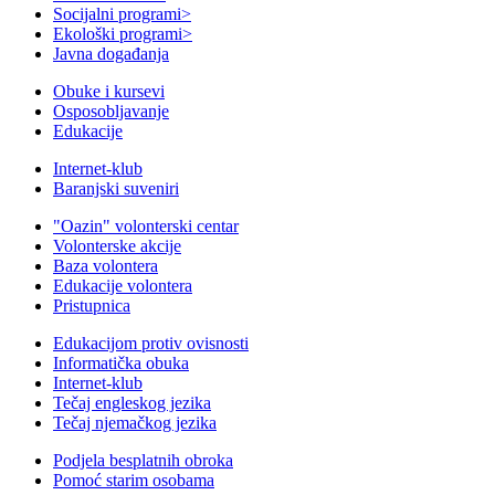
Socijalni programi
>
Ekološki programi
>
Javna događanja
Obuke i kursevi
Osposobljavanje
Edukacije
Internet-klub
Baranjski suveniri
"Oazin" volonterski centar
Volonterske akcije
Baza volontera
Edukacije volontera
Pristupnica
Edukacijom protiv ovisnosti
Informatička obuka
Internet-klub
Tečaj engleskog jezika
Tečaj njemačkog jezika
Podjela besplatnih obroka
Pomoć starim osobama