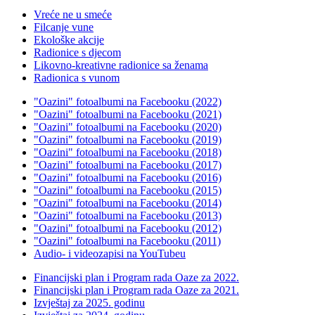
Vreće ne u smeće
Filcanje vune
Ekološke akcije
Radionice s djecom
Likovno-kreativne radionice sa ženama
Radionica s vunom
"Oazini" fotoalbumi na Facebooku (2022)
"Oazini" fotoalbumi na Facebooku (2021)
"Oazini" fotoalbumi na Facebooku (2020)
"Oazini" fotoalbumi na Facebooku (2019)
"Oazini" fotoalbumi na Facebooku (2018)
"Oazini" fotoalbumi na Facebooku (2017)
"Oazini" fotoalbumi na Facebooku (2016)
"Oazini" fotoalbumi na Facebooku (2015)
"Oazini" fotoalbumi na Facebooku (2014)
"Oazini" fotoalbumi na Facebooku (2013)
"Oazini" fotoalbumi na Facebooku (2012)
"Oazini" fotoalbumi na Facebooku (2011)
Audio- i videozapisi na YouTubeu
Financijski plan i Program rada Oaze za 2022.
Financijski plan i Program rada Oaze za 2021.
Izvještaj za 2025. godinu