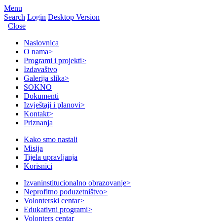
Menu
Search
Login
Desktop Version
Close
Naslovnica
O nama
>
Programi i projekti
>
Izdavaštvo
Galerija slika
>
SOKNO
Dokumenti
Izvještaji i planovi
>
Kontakt
>
Priznanja
Kako smo nastali
Misija
Tijela upravljanja
Korisnici
Izvaninstitucionalno obrazovanje
>
Neprofitno poduzetništvo
>
Volonterski centar
>
Edukativni programi
>
Volonters centar