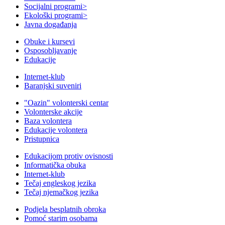
Socijalni programi
>
Ekološki programi
>
Javna događanja
Obuke i kursevi
Osposobljavanje
Edukacije
Internet-klub
Baranjski suveniri
"Oazin" volonterski centar
Volonterske akcije
Baza volontera
Edukacije volontera
Pristupnica
Edukacijom protiv ovisnosti
Informatička obuka
Internet-klub
Tečaj engleskog jezika
Tečaj njemačkog jezika
Podjela besplatnih obroka
Pomoć starim osobama