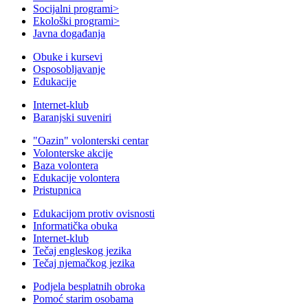
Socijalni programi
>
Ekološki programi
>
Javna događanja
Obuke i kursevi
Osposobljavanje
Edukacije
Internet-klub
Baranjski suveniri
"Oazin" volonterski centar
Volonterske akcije
Baza volontera
Edukacije volontera
Pristupnica
Edukacijom protiv ovisnosti
Informatička obuka
Internet-klub
Tečaj engleskog jezika
Tečaj njemačkog jezika
Podjela besplatnih obroka
Pomoć starim osobama