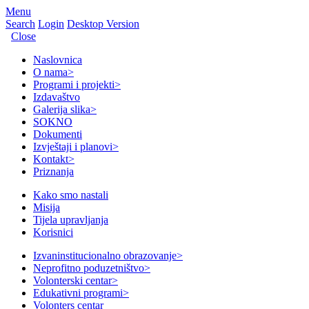
Menu
Search
Login
Desktop Version
Close
Naslovnica
O nama
>
Programi i projekti
>
Izdavaštvo
Galerija slika
>
SOKNO
Dokumenti
Izvještaji i planovi
>
Kontakt
>
Priznanja
Kako smo nastali
Misija
Tijela upravljanja
Korisnici
Izvaninstitucionalno obrazovanje
>
Neprofitno poduzetništvo
>
Volonterski centar
>
Edukativni programi
>
Volonters centar