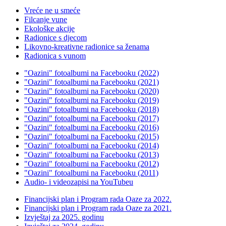
Vreće ne u smeće
Filcanje vune
Ekološke akcije
Radionice s djecom
Likovno-kreativne radionice sa ženama
Radionica s vunom
"Oazini" fotoalbumi na Facebooku (2022)
"Oazini" fotoalbumi na Facebooku (2021)
"Oazini" fotoalbumi na Facebooku (2020)
"Oazini" fotoalbumi na Facebooku (2019)
"Oazini" fotoalbumi na Facebooku (2018)
"Oazini" fotoalbumi na Facebooku (2017)
"Oazini" fotoalbumi na Facebooku (2016)
"Oazini" fotoalbumi na Facebooku (2015)
"Oazini" fotoalbumi na Facebooku (2014)
"Oazini" fotoalbumi na Facebooku (2013)
"Oazini" fotoalbumi na Facebooku (2012)
"Oazini" fotoalbumi na Facebooku (2011)
Audio- i videozapisi na YouTubeu
Financijski plan i Program rada Oaze za 2022.
Financijski plan i Program rada Oaze za 2021.
Izvještaj za 2025. godinu