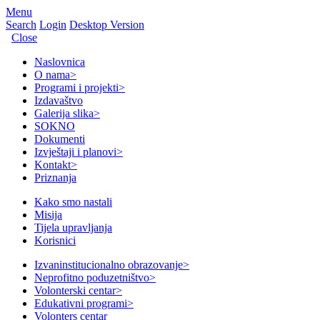
Menu
Search
Login
Desktop Version
Close
Naslovnica
O nama
>
Programi i projekti
>
Izdavaštvo
Galerija slika
>
SOKNO
Dokumenti
Izvještaji i planovi
>
Kontakt
>
Priznanja
Kako smo nastali
Misija
Tijela upravljanja
Korisnici
Izvaninstitucionalno obrazovanje
>
Neprofitno poduzetništvo
>
Volonterski centar
>
Edukativni programi
>
Volonters centar