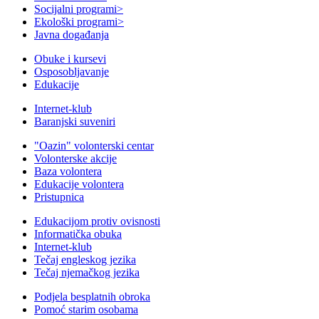
Socijalni programi
>
Ekološki programi
>
Javna događanja
Obuke i kursevi
Osposobljavanje
Edukacije
Internet-klub
Baranjski suveniri
"Oazin" volonterski centar
Volonterske akcije
Baza volontera
Edukacije volontera
Pristupnica
Edukacijom protiv ovisnosti
Informatička obuka
Internet-klub
Tečaj engleskog jezika
Tečaj njemačkog jezika
Podjela besplatnih obroka
Pomoć starim osobama