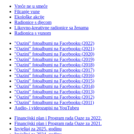
Vreće ne u smeće
Filcanje vune
Ekološke akcije
Radionice s djecom
Likovno-kreativne radionice sa ženama
Radionica s vunom
"Oazini" fotoalbumi na Facebooku (2022)
"Oazini" fotoalbumi na Facebooku (2021)
"Oazini" fotoalbumi na Facebooku (2020)
"Oazini" fotoalbumi na Facebooku (2019)
"Oazini" fotoalbumi na Facebooku (2018)
"Oazini" fotoalbumi na Facebooku (2017)
"Oazini" fotoalbumi na Facebooku (2016)
"Oazini" fotoalbumi na Facebooku (2015)
"Oazini" fotoalbumi na Facebooku (2014)
"Oazini" fotoalbumi na Facebooku (2013)
"Oazini" fotoalbumi na Facebooku (2012)
"Oazini" fotoalbumi na Facebooku (2011)
Audio- i videozapisi na YouTubeu
Financijski plan i Program rada Oaze za 2022.
Financijski plan i Program rada Oaze za 2021.
Izvještaj za 2025. godinu