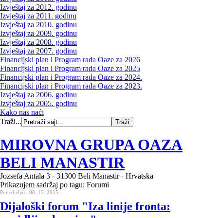
Izvještaj za 2012. godinu
Izvještaj za 2011. godinu
Izvještaj za 2010. godinu
Izvještaj za 2009. godinu
Izvještaj za 2008. godinu
Izvještaj za 2007. godinu
Financijski plan i Program rada Oaze za 2026
Financijski plan i Program rada Oaze za 2025
Financijski plan i Program rada Oaze za 2024.
Financijski plan i Program rada Oaze za 2023.
Izvještaj za 2006. godinu
Izvještaj za 2005. godinu
Kako nas naći
Traži...
MIROVNA GRUPA OAZA
BELI MANASTIR
Jozsefa Antala 3 - 31300 Beli Manastir - Hrvatska
Prikazujem sadržaj po tagu: Forumi
Ponedjeljak, 08. 12. 2025.
Dijaloški forum "Iza linije fronta: