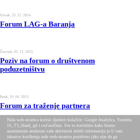
Utorak, 23. 12. 2014.
Forum LAG-a Baranja
Četvrtak, 05. 12. 2013.
Poziv na forum o društvenom
poduzetništvu
Petak, 19. 04. 2013.
Forum za traženje partnera
Naša web-stranica koristi sljedeće kolačiće: Google Analytics, Youtube,
JA_T3_blank_tpl i cwGeoData. Sve to koristimo kako bismo
anonimnom analizom vaše aktivnosti dobili informaciju je li vam
iskustvo korištenja naše web-stranice pozitivno (ako nije da ga