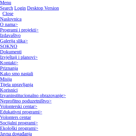
Menu
Search
Login
Desktop Version
Close
Naslovnica
O nama
>
Programi i projekti
>
Izdavaštvo
Galerija slika
>
SOKNO
Dokumenti
Izvještaji i planovi
>
Kontakt
>
Priznanja
Kako smo nastali
Misija
Tijela upravljanja
Korisnici
Izvaninstitucionalno obrazovanje
>
Neprofitno poduzetništvo
>
Volonterski centar
>
Edukativni programi
>
Volonters centar
Socijalni programi
>
Ekološki programi
>
Javna događanja