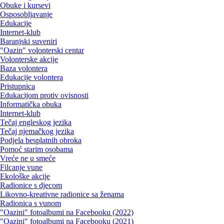
Obuke i kursevi
Osposobljavanje
Edukacije
Internet-klub
Baranjski suveniri
"Oazin" volonterski centar
Volonterske akcije
Baza volontera
Edukacije volontera
Pristupnica
Edukacijom protiv ovisnosti
Informatička obuka
Internet-klub
Tečaj engleskog jezika
Tečaj njemačkog jezika
Podjela besplatnih obroka
Pomoć starim osobama
Vreće ne u smeće
Filcanje vune
Ekološke akcije
Radionice s djecom
Likovno-kreativne radionice sa ženama
Radionica s vunom
"Oazini" fotoalbumi na Facebooku (2022)
"Oazini" fotoalbumi na Facebooku (2021)