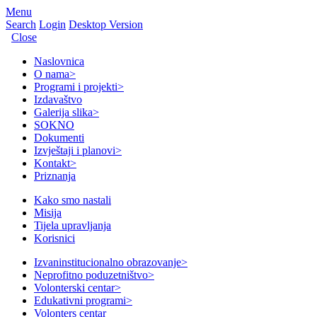
Menu
Search
Login
Desktop Version
Close
Naslovnica
O nama
>
Programi i projekti
>
Izdavaštvo
Galerija slika
>
SOKNO
Dokumenti
Izvještaji i planovi
>
Kontakt
>
Priznanja
Kako smo nastali
Misija
Tijela upravljanja
Korisnici
Izvaninstitucionalno obrazovanje
>
Neprofitno poduzetništvo
>
Volonterski centar
>
Edukativni programi
>
Volonters centar