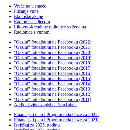
Vreće ne u smeće
Filcanje vune
Ekološke akcije
Radionice s djecom
Likovno-kreativne radionice sa ženama
Radionica s vunom
"Oazini" fotoalbumi na Facebooku (2022)
"Oazini" fotoalbumi na Facebooku (2021)
"Oazini" fotoalbumi na Facebooku (2020)
"Oazini" fotoalbumi na Facebooku (2019)
"Oazini" fotoalbumi na Facebooku (2018)
"Oazini" fotoalbumi na Facebooku (2017)
"Oazini" fotoalbumi na Facebooku (2016)
"Oazini" fotoalbumi na Facebooku (2015)
"Oazini" fotoalbumi na Facebooku (2014)
"Oazini" fotoalbumi na Facebooku (2013)
"Oazini" fotoalbumi na Facebooku (2012)
"Oazini" fotoalbumi na Facebooku (2011)
Audio- i videozapisi na YouTubeu
Financijski plan i Program rada Oaze za 2022.
Financijski plan i Program rada Oaze za 2021.
Izvještaj za 2025. godinu