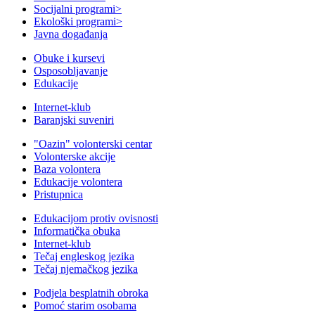
Socijalni programi
>
Ekološki programi
>
Javna događanja
Obuke i kursevi
Osposobljavanje
Edukacije
Internet-klub
Baranjski suveniri
"Oazin" volonterski centar
Volonterske akcije
Baza volontera
Edukacije volontera
Pristupnica
Edukacijom protiv ovisnosti
Informatička obuka
Internet-klub
Tečaj engleskog jezika
Tečaj njemačkog jezika
Podjela besplatnih obroka
Pomoć starim osobama