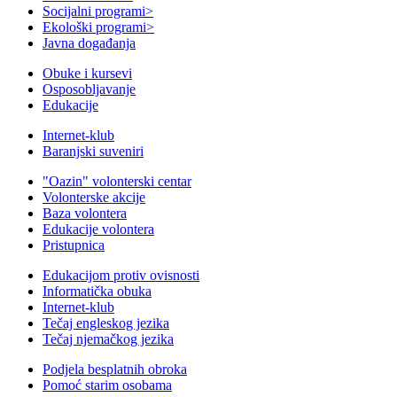
Socijalni programi
>
Ekološki programi
>
Javna događanja
Obuke i kursevi
Osposobljavanje
Edukacije
Internet-klub
Baranjski suveniri
"Oazin" volonterski centar
Volonterske akcije
Baza volontera
Edukacije volontera
Pristupnica
Edukacijom protiv ovisnosti
Informatička obuka
Internet-klub
Tečaj engleskog jezika
Tečaj njemačkog jezika
Podjela besplatnih obroka
Pomoć starim osobama