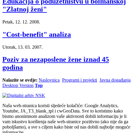
Edukacija o poduzetništvu u bolmanskoj
"Zlatnoj ženi"
Petak, 12. 12. 2008.
"Cost-benefit" analiza
Utorak, 13. 03. 2007.
Poziv za nezaposlene žene iznad 45
godina
Nalazite se ovdje:
Naslovnica
Programi i projekti
Javna događanja
Desktop Version
Top
Naša web-stranica koristi sljedeće kolačiće: Google Analytics,
Youtube, JA_T3_blank_tpl i cwGeoData. Sve to koristimo kako
bismo anonimnom analizom vaše aktivnosti dobili informaciju je li
vam iskustvo korištenja naše web-stranice pozitivno (ako nije da ga
poboljšamo), a sve s ciljem kako biste od nas dobili najbolje moguće
informacije.