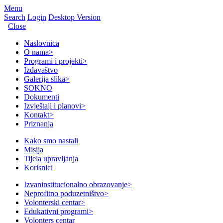
Menu
Search
Login
Desktop Version
Close
Naslovnica
O nama
>
Programi i projekti
>
Izdavaštvo
Galerija slika
>
SOKNO
Dokumenti
Izvještaji i planovi
>
Kontakt
>
Priznanja
Kako smo nastali
Misija
Tijela upravljanja
Korisnici
Izvaninstitucionalno obrazovanje
>
Neprofitno poduzetništvo
>
Volonterski centar
>
Edukativni programi
>
Volonters centar