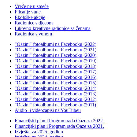
Vreće ne u smeće
Filcanje vune
Ekološke akcije
Radionice s djecom
Likovno-kreativne radionice sa ženama
Radionica s vunom
"Oazini" fotoalbumi na Facebooku (2022)
"Oazini" fotoalbumi na Facebooku (2021)
"Oazini" fotoalbumi na Facebooku (2020)
"Oazini" fotoalbumi na Facebooku (2019)
"Oazini" fotoalbumi na Facebooku (2018)
"Oazini" fotoalbumi na Facebooku (2017)
"Oazini" fotoalbumi na Facebooku (2016)
"Oazini" fotoalbumi na Facebooku (2015)
"Oazini" fotoalbumi na Facebooku (2014)
"Oazini" fotoalbumi na Facebooku (2013)
"Oazini" fotoalbumi na Facebooku (2012)
"Oazini" fotoalbumi na Facebooku (2011)
Audio- i videozapisi na YouTubeu
Financijski plan i Program rada Oaze za 2022.
Financijski plan i Program rada Oaze za 2021.
Izvještaj za 2025. godinu