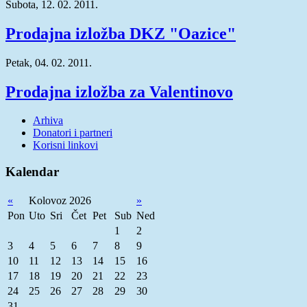
Subota, 12. 02. 2011.
Prodajna izložba DKZ "Oazice"
Petak, 04. 02. 2011.
Prodajna izložba za Valentinovo
Arhiva
Donatori i partneri
Korisni linkovi
Kalendar
«
Kolovoz 2026
»
Pon
Uto
Sri
Čet
Pet
Sub
Ned
1
2
3
4
5
6
7
8
9
10
11
12
13
14
15
16
17
18
19
20
21
22
23
24
25
26
27
28
29
30
31