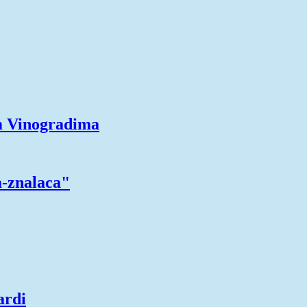
m Vinogradima
a-znalaca"
ardi