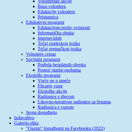
Volonterske akcije
Baza volontera
Edukacije volontera
Pristupnica
Edukativni programi
Edukacijom protiv ovisnosti
Informatička obuka
Internet-klub
Tečaj engleskog jezika
Tečaj njemačkog jezika
Volonters centar
Socijalni programi
Podjela besplatnih obroka
Pomoć starim osobama
Ekološki programi
Vreće ne u smeće
Filcanje vune
Ekološke akcije
Radionice s djecom
Likovno-kreativne radionice sa ženama
Radionica s vunom
Javna događanja
Izdavaštvo
Galerija slika
"Oazini" fotoalbumi na Facebooku (2022)