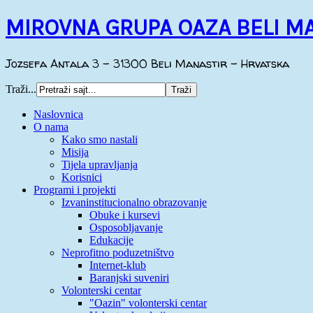
MIROVNA GRUPA OAZA BELI M
Jozsefa Antala 3 - 31300 Beli Manastir - Hrvatska
Traži...
Naslovnica
O nama
Kako smo nastali
Misija
Tijela upravljanja
Korisnici
Programi i projekti
Izvaninstitucionalno obrazovanje
Obuke i kursevi
Osposobljavanje
Edukacije
Neprofitno poduzetništvo
Internet-klub
Baranjski suveniri
Volonterski centar
"Oazin" volonterski centar