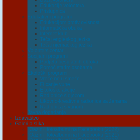
Edukacije volontera
Pristupnica
Edukativni programi
Edukacijom protiv ovisnosti
Informatička obuka
Internet-klub
Tečaj engleskog jezika
Tečaj njemačkog jezika
Volonters centar
Socijalni programi
Podjela besplatnih obroka
Pomoć starim osobama
Ekološki programi
Vreće ne u smeće
Filcanje vune
Ekološke akcije
Radionice s djecom
Likovno-kreativne radionice sa ženama
Radionica s vunom
Javna događanja
Izdavaštvo
Galerija slika
"Oazini" fotoalbumi na Facebooku (2022)
"Oazini" fotoalbumi na Facebooku (2021)