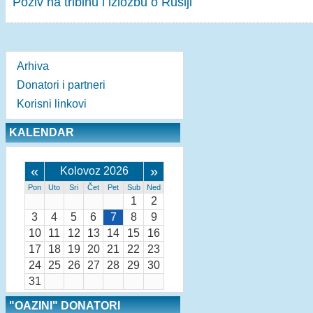
Poziv na tribinu i izložbu o Rusiji
Arhiva
Donatori i partneri
Korisni linkovi
KALENDAR
«
»
Kolovoz 2026
Pon
Uto
Sri
Čet
Pet
Sub
Ned
1
2
3
4
5
6
7
8
9
10
11
12
13
14
15
16
17
18
19
20
21
22
23
24
25
26
27
28
29
30
31
"OAZINI" DONATORI