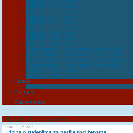
Izvještaj za 2015. godinu
Izvještaj za 2014. godinu
Izvještaj za 2013. godinu
Izvještaj za 2012. godinu
Izvještaj za 2011. godinu
Izvještaj za 2010. godinu
Izvještaj za 2009. godinu
Izvještaj za 2008. godinu
Izvještaj za 2007. godinu
Financijski plan i Program rada Oaze za 2026
Financijski plan i Program rada Oaze za 2025
Financijski plan i Program rada Oaze za 2024.
Financijski plan i Program rada Oaze za 2023.
Izvještaj za 2006. godinu
Izvještaj za 2005. godinu
Kontakt
Kako nas naći
Priznanja
Skip to content
Prikazujem sadržaj po tagu: Tribine
Petak, 21. 03. 2025.
Tribina o suđenjima za nasilje nad ženama