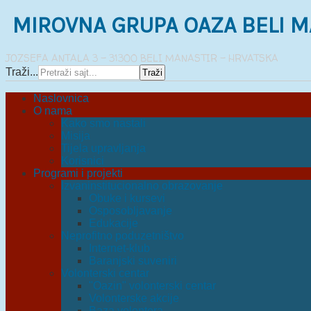
MIROVNA GRUPA OAZA BELI M
JOZSEFA ANTALA 3 - 31300 BELI MANASTIR - HRVATSKA
Traži...
Naslovnica
O nama
Kako smo nastali
Misija
Tijela upravljanja
Korisnici
Programi i projekti
Izvaninstitucionalno obrazovanje
Obuke i kursevi
Osposobljavanje
Edukacije
Neprofitno poduzetništvo
Internet-klub
Baranjski suveniri
Volonterski centar
"Oazin" volonterski centar
Volonterske akcije
Baza volontera