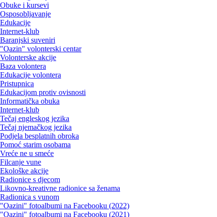
Obuke i kursevi
Osposobljavanje
Edukacije
Internet-klub
Baranjski suveniri
"Oazin" volonterski centar
Volonterske akcije
Baza volontera
Edukacije volontera
Pristupnica
Edukacijom protiv ovisnosti
Informatička obuka
Internet-klub
Tečaj engleskog jezika
Tečaj njemačkog jezika
Podjela besplatnih obroka
Pomoć starim osobama
Vreće ne u smeće
Filcanje vune
Ekološke akcije
Radionice s djecom
Likovno-kreativne radionice sa ženama
Radionica s vunom
"Oazini" fotoalbumi na Facebooku (2022)
"Oazini" fotoalbumi na Facebooku (2021)