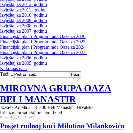
Izvještaj za 2012. godinu
Izvještaj za 2011. godinu
Izvještaj za 2010. godinu
Izvještaj za 2009. godinu
Izvještaj za 2008. godinu
Izvještaj za 2007. godinu
Financijski plan i Program rada Oaze za 2026
Financijski plan i Program rada Oaze za 2025
Financijski plan i Program rada Oaze za 2024.
Financijski plan i Program rada Oaze za 2023.
Izvještaj za 2006. godinu
Izvještaj za 2005. godinu
Kako nas naći
Traži...
MIROVNA GRUPA OAZA
BELI MANASTIR
Jozsefa Antala 3 - 31300 Beli Manastir - Hrvatska
Prikazujem sadržaj po tagu: Izleti
Ponedjeljak, 17. 11. 2025.
Posjet rodnoj kući Milutina Milankovića