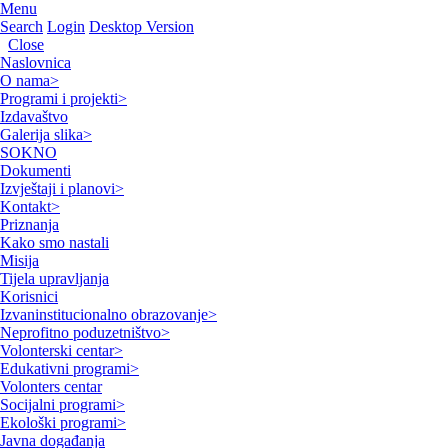
Menu
Search
Login
Desktop Version
Close
Naslovnica
O nama
>
Programi i projekti
>
Izdavaštvo
Galerija slika
>
SOKNO
Dokumenti
Izvještaji i planovi
>
Kontakt
>
Priznanja
Kako smo nastali
Misija
Tijela upravljanja
Korisnici
Izvaninstitucionalno obrazovanje
>
Neprofitno poduzetništvo
>
Volonterski centar
>
Edukativni programi
>
Volonters centar
Socijalni programi
>
Ekološki programi
>
Javna događanja