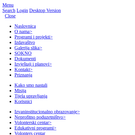
Menu
Search
Login
Desktop Version
Close
Naslovnica
O nama
>
Programi i projekti
>
Izdavaštvo
Galerija slika
>
SOKNO
Dokumenti
Izvještaji i planovi
>
Kontakt
>
Priznanja
Kako smo nastali
Misija
Tijela upravljanja
Korisnici
Izvaninstitucionalno obrazovanje
>
Neprofitno poduzetništvo
>
Volonterski centar
>
Edukativni programi
>
Volonters centar