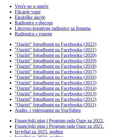
Vreće ne u smeće
Filcanje vune
Ekološke akcije
Radionice s djecom
Likovno-kreativne radionice sa ženama
Radionica s vunom
"Oazini" fotoalbumi na Facebooku (2022)
"Oazini" fotoalbumi na Facebooku (2021)
"Oazini" fotoalbumi na Facebooku (2020)
"Oazini" fotoalbumi na Facebooku (2019)
"Oazini" fotoalbumi na Facebooku (2018)
"Oazini" fotoalbumi na Facebooku (2017)
"Oazini" fotoalbumi na Facebooku (2016)
"Oazini" fotoalbumi na Facebooku (2015)
"Oazini" fotoalbumi na Facebooku (2014)
"Oazini" fotoalbumi na Facebooku (2013)
"Oazini" fotoalbumi na Facebooku (2012)
"Oazini" fotoalbumi na Facebooku (2011)
Audio- i videozapisi na YouTubeu
Financijski plan i Program rada Oaze za 2022.
Financijski plan i Program rada Oaze za 2021.
Izvještaj za 2025. godinu