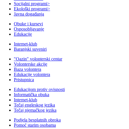
Socijalni programi
>
Ekološki programi
>
Javna događanja
Obuke i kursevi
Osposobljavanje
Edukacije
Internet-klub
Baranjski suveniri
"Oazin" volonterski centar
Volonterske akcije
Baza volontera
Edukacije volontera
Pristupnica
Edukacijom protiv ovisnosti
Informatička obuka
Internet-klub
Tečaj engleskog jezika
Tečaj njemačkog jezika
Podjela besplatnih obroka
Pomoć starim osobama