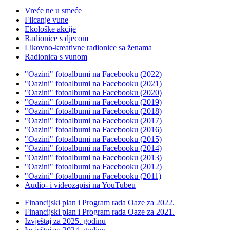
Vreće ne u smeće
Filcanje vune
Ekološke akcije
Radionice s djecom
Likovno-kreativne radionice sa ženama
Radionica s vunom
"Oazini" fotoalbumi na Facebooku (2022)
"Oazini" fotoalbumi na Facebooku (2021)
"Oazini" fotoalbumi na Facebooku (2020)
"Oazini" fotoalbumi na Facebooku (2019)
"Oazini" fotoalbumi na Facebooku (2018)
"Oazini" fotoalbumi na Facebooku (2017)
"Oazini" fotoalbumi na Facebooku (2016)
"Oazini" fotoalbumi na Facebooku (2015)
"Oazini" fotoalbumi na Facebooku (2014)
"Oazini" fotoalbumi na Facebooku (2013)
"Oazini" fotoalbumi na Facebooku (2012)
"Oazini" fotoalbumi na Facebooku (2011)
Audio- i videozapisi na YouTubeu
Financijski plan i Program rada Oaze za 2022.
Financijski plan i Program rada Oaze za 2021.
Izvještaj za 2025. godinu