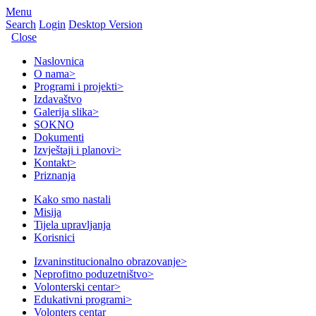
Menu
Search
Login
Desktop Version
Close
Naslovnica
O nama
>
Programi i projekti
>
Izdavaštvo
Galerija slika
>
SOKNO
Dokumenti
Izvještaji i planovi
>
Kontakt
>
Priznanja
Kako smo nastali
Misija
Tijela upravljanja
Korisnici
Izvaninstitucionalno obrazovanje
>
Neprofitno poduzetništvo
>
Volonterski centar
>
Edukativni programi
>
Volonters centar