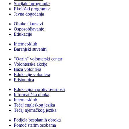
Socijalni programi
>
Ekološki programi
>
Javna događanja
Obuke i kursevi
Osposobljavanje
Edukacije
Internet-klub
Baranjski suveniri
"Oazin" volonterski centar
Volonterske akcije
Baza volontera
Edukacije volontera
Pristupnica
Edukacijom protiv ovisnosti
Informatička obuka
Internet-klub
Tečaj engleskog jezika
Tečaj njemačkog jezika
Podjela besplatnih obroka
Pomoć starim osobama