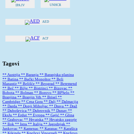
UNHCR
IPA IV
AED
ACF
Tagovi
** Austrija
** Baranja
** Baranjska planina
** Batina
** Bački Monoštor
** Beli
Manastir
** Belišće
** Beograd
** Beremend
** Beč
** Bilje
** Bistrinci
** Bizovac
**
Bobota
** Bolman
** Borovo
** BPSelo
**
Branjina
** Branjin Vrh
** Brisel
**
Cambridge
** Crna Gora
** Dalj
** Dalmacija
** Darda
** Donji Miholjac
** Drava
** Draž
** Duboševica
** Dubrovnik
** Dunav
**
EksJu
** Erdut
** Evropa
** Gajić
** Glina
** Grabovac
** Hrvatska
** Hrvatsko zagorje
** Ilok
** Istra
** Italija
** Jagodnjak
**
Jankovac
** Kamenac
** Karanac
** Karašica
** Kikinda
** Kneževi Vinogradi
** Kneževo