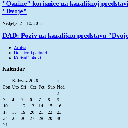
"Oazine" korisnice na kazališnoj predstav
"Dvoje"
Nedjelja, 21. 10. 2018.
DAD: Poziv na kazališnu predstavu "Dvoj
Arhiva
Donatori i partneri
Korisni linkovi
Kalendar
«
Kolovoz 2026
»
Pon
Uto
Sri
Čet
Pet
Sub
Ned
1
2
3
4
5
6
7
8
9
10
11
12
13
14
15
16
17
18
19
20
21
22
23
24
25
26
27
28
29
30
31