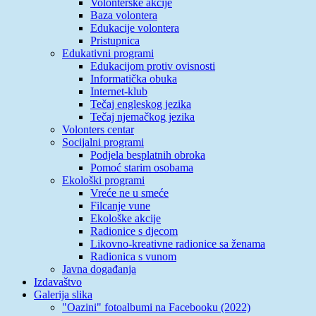
Volonterske akcije
Baza volontera
Edukacije volontera
Pristupnica
Edukativni programi
Edukacijom protiv ovisnosti
Informatička obuka
Internet-klub
Tečaj engleskog jezika
Tečaj njemačkog jezika
Volonters centar
Socijalni programi
Podjela besplatnih obroka
Pomoć starim osobama
Ekološki programi
Vreće ne u smeće
Filcanje vune
Ekološke akcije
Radionice s djecom
Likovno-kreativne radionice sa ženama
Radionica s vunom
Javna događanja
Izdavaštvo
Galerija slika
"Oazini" fotoalbumi na Facebooku (2022)