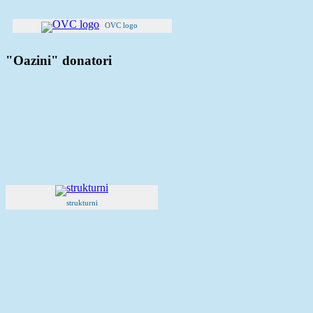
OVC logo
"Oazini" donatori
strukturni