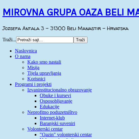
MIROVNA GRUPA OAZA BELI M
Jozsefa Antala 3 - 31300 Beli Manastir - Hrvatska
Traži...
Naslovnica
O nama
Kako smo nastali
Misija
Tijela upravljanja
Korisnici
Programi i projekti
Izvaninstitucionalno obrazovanje
Obuke i kursevi
Osposobljavanje
Edukacije
Neprofitno poduzetništvo
Internet-klub
Baranjski suveniri
Volonterski centar
"Oazin" volonterski centar