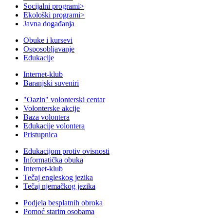
Socijalni programi
>
Ekološki programi
>
Javna događanja
Obuke i kursevi
Osposobljavanje
Edukacije
Internet-klub
Baranjski suveniri
"Oazin" volonterski centar
Volonterske akcije
Baza volontera
Edukacije volontera
Pristupnica
Edukacijom protiv ovisnosti
Informatička obuka
Internet-klub
Tečaj engleskog jezika
Tečaj njemačkog jezika
Podjela besplatnih obroka
Pomoć starim osobama