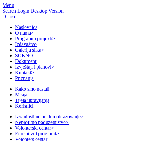
Menu
Search
Login
Desktop Version
Close
Naslovnica
O nama
>
Programi i projekti
>
Izdavaštvo
Galerija slika
>
SOKNO
Dokumenti
Izvještaji i planovi
>
Kontakt
>
Priznanja
Kako smo nastali
Misija
Tijela upravljanja
Korisnici
Izvaninstitucionalno obrazovanje
>
Neprofitno poduzetništvo
>
Volonterski centar
>
Edukativni programi
>
Volonters centar