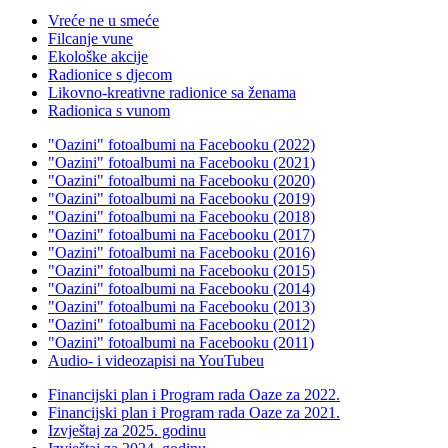
Vreće ne u smeće
Filcanje vune
Ekološke akcije
Radionice s djecom
Likovno-kreativne radionice sa ženama
Radionica s vunom
"Oazini" fotoalbumi na Facebooku (2022)
"Oazini" fotoalbumi na Facebooku (2021)
"Oazini" fotoalbumi na Facebooku (2020)
"Oazini" fotoalbumi na Facebooku (2019)
"Oazini" fotoalbumi na Facebooku (2018)
"Oazini" fotoalbumi na Facebooku (2017)
"Oazini" fotoalbumi na Facebooku (2016)
"Oazini" fotoalbumi na Facebooku (2015)
"Oazini" fotoalbumi na Facebooku (2014)
"Oazini" fotoalbumi na Facebooku (2013)
"Oazini" fotoalbumi na Facebooku (2012)
"Oazini" fotoalbumi na Facebooku (2011)
Audio- i videozapisi na YouTubeu
Financijski plan i Program rada Oaze za 2022.
Financijski plan i Program rada Oaze za 2021.
Izvještaj za 2025. godinu