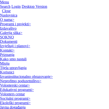
Menu
Search
Login
Desktop Version
Close
Naslovnica
O nama
>
Programi i projekti
>
Izdavaštvo
Galerija slika
>
SOKNO
Dokumenti
Izvještaji i planovi
>
Kontakt
>
Priznanja
Kako smo nastali
Misija
Tijela upravljanja
Korisnici
Izvaninstitucionalno obrazovanje
>
Neprofitno poduzetništvo
>
Volonterski centar
>
Edukativni programi
>
Volonters centar
Socijalni programi
>
Ekološki programi
>
Javna događanja