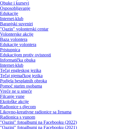
Obuke i kursevi
Osposobljavanje
Edukacije
Internet-klub
Baranjski suveniri
"Oazin" volonterski centar
Volonterske akcije
Baza volontera
Edukacije volontera
Pristupnica
Edukacijom protiv ovisnosti
Informatička obuka
Internet-klub
Tečaj engleskog jezika
Tečaj njemačkog jezika
Podjela besplatnih obroka
Pomoć starim osobama
Vreće ne u smeće
Filcanje vune
Ekološke akcije
Radionice s djecom
Likovno-kreativne radionice sa ženama
Radionica s vunom
"Oazini" fotoalbumi na Facebooku (2022)
"Oazini" fotoalbumi na Facebooku (2021)