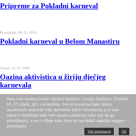
Pripreme za Pokladni karneval
Ponedjeljak, 08. 02. 2010.
Pokladni karneval u Belom Manastiru
Utorak, 12. 02. 2008.
Oazina aktivistica u žiriju dječjeg
karnevala
Naša web-stranica koristi sljedeće kolačiće: Google Analytics, Youtube,
JA_T3_blank_tpl i cwGeoData. Sve to koristimo kako bismo
anonimnom analizom vaše aktivnosti dobili informaciju je li vam
iskustvo korištenja naše web-stranice pozitivno (ako nije da ga
Nalazite se ovdje:
Naslovnica
Novosti
poboljšamo), a sve s ciljem kako biste od nas dobili najbolje moguće
Desktop Version
Top
informacije.
Više informacija
Ok