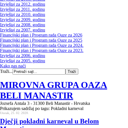
Izvještaj za 2012. godinu
Izvještaj za 2011. godinu
Izvještaj za 2010. godinu
Izvještaj za 2009. godinu
Izvještaj za 2008. godinu
Izvještaj za 2007. godinu
Financijski plan i Program rada Oaze za 2026
Financijski plan i Program rada Oaze za 2025
Financijski plan i Program rada Oaze za 2024.
Financijski plan i Program rada Oaze za 2023.
Izvještaj za 2006. godinu
Izvještaj za 2005. godinu
Kako nas naći
Traži...
MIROVNA GRUPA OAZA
BELI MANASTIR
Jozsefa Antala 3 - 31300 Beli Manastir - Hrvatska
Prikazujem sadržaj po tagu: Pokladni karneval
Utorak, 25. 02. 2020.
Dječji pokladni karneval u Belom