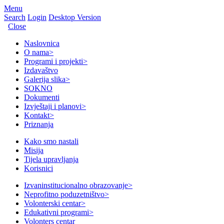
Menu
Search
Login
Desktop Version
Close
Naslovnica
O nama
>
Programi i projekti
>
Izdavaštvo
Galerija slika
>
SOKNO
Dokumenti
Izvještaji i planovi
>
Kontakt
>
Priznanja
Kako smo nastali
Misija
Tijela upravljanja
Korisnici
Izvaninstitucionalno obrazovanje
>
Neprofitno poduzetništvo
>
Volonterski centar
>
Edukativni programi
>
Volonters centar