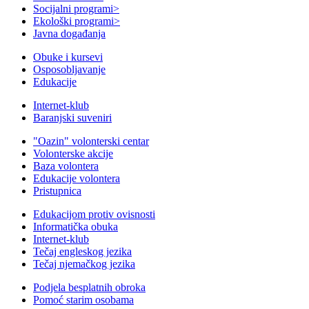
Socijalni programi
>
Ekološki programi
>
Javna događanja
Obuke i kursevi
Osposobljavanje
Edukacije
Internet-klub
Baranjski suveniri
"Oazin" volonterski centar
Volonterske akcije
Baza volontera
Edukacije volontera
Pristupnica
Edukacijom protiv ovisnosti
Informatička obuka
Internet-klub
Tečaj engleskog jezika
Tečaj njemačkog jezika
Podjela besplatnih obroka
Pomoć starim osobama