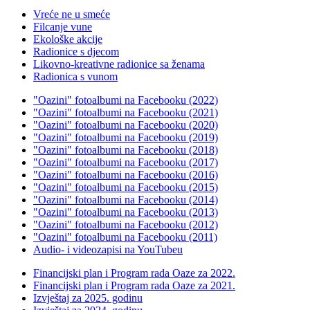
Vreće ne u smeće
Filcanje vune
Ekološke akcije
Radionice s djecom
Likovno-kreativne radionice sa ženama
Radionica s vunom
"Oazini" fotoalbumi na Facebooku (2022)
"Oazini" fotoalbumi na Facebooku (2021)
"Oazini" fotoalbumi na Facebooku (2020)
"Oazini" fotoalbumi na Facebooku (2019)
"Oazini" fotoalbumi na Facebooku (2018)
"Oazini" fotoalbumi na Facebooku (2017)
"Oazini" fotoalbumi na Facebooku (2016)
"Oazini" fotoalbumi na Facebooku (2015)
"Oazini" fotoalbumi na Facebooku (2014)
"Oazini" fotoalbumi na Facebooku (2013)
"Oazini" fotoalbumi na Facebooku (2012)
"Oazini" fotoalbumi na Facebooku (2011)
Audio- i videozapisi na YouTubeu
Financijski plan i Program rada Oaze za 2022.
Financijski plan i Program rada Oaze za 2021.
Izvještaj za 2025. godinu