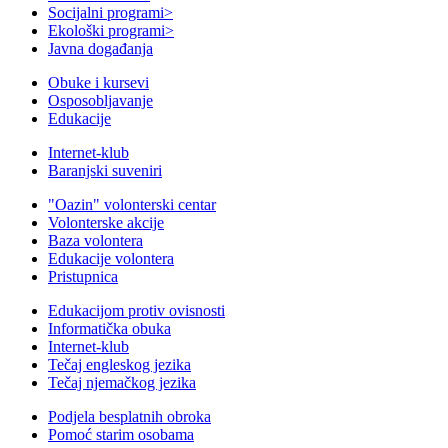
Socijalni programi
>
Ekološki programi
>
Javna događanja
Obuke i kursevi
Osposobljavanje
Edukacije
Internet-klub
Baranjski suveniri
"Oazin" volonterski centar
Volonterske akcije
Baza volontera
Edukacije volontera
Pristupnica
Edukacijom protiv ovisnosti
Informatička obuka
Internet-klub
Tečaj engleskog jezika
Tečaj njemačkog jezika
Podjela besplatnih obroka
Pomoć starim osobama