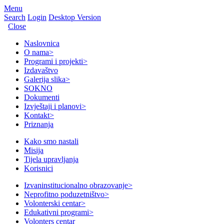
Menu
Search
Login
Desktop Version
Close
Naslovnica
O nama
>
Programi i projekti
>
Izdavaštvo
Galerija slika
>
SOKNO
Dokumenti
Izvještaji i planovi
>
Kontakt
>
Priznanja
Kako smo nastali
Misija
Tijela upravljanja
Korisnici
Izvaninstitucionalno obrazovanje
>
Neprofitno poduzetništvo
>
Volonterski centar
>
Edukativni programi
>
Volonters centar