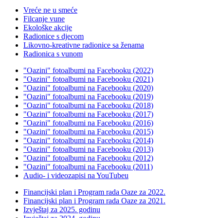
Vreće ne u smeće
Filcanje vune
Ekološke akcije
Radionice s djecom
Likovno-kreativne radionice sa ženama
Radionica s vunom
"Oazini" fotoalbumi na Facebooku (2022)
"Oazini" fotoalbumi na Facebooku (2021)
"Oazini" fotoalbumi na Facebooku (2020)
"Oazini" fotoalbumi na Facebooku (2019)
"Oazini" fotoalbumi na Facebooku (2018)
"Oazini" fotoalbumi na Facebooku (2017)
"Oazini" fotoalbumi na Facebooku (2016)
"Oazini" fotoalbumi na Facebooku (2015)
"Oazini" fotoalbumi na Facebooku (2014)
"Oazini" fotoalbumi na Facebooku (2013)
"Oazini" fotoalbumi na Facebooku (2012)
"Oazini" fotoalbumi na Facebooku (2011)
Audio- i videozapisi na YouTubeu
Financijski plan i Program rada Oaze za 2022.
Financijski plan i Program rada Oaze za 2021.
Izvještaj za 2025. godinu