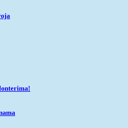
voja
lonterima!
enama