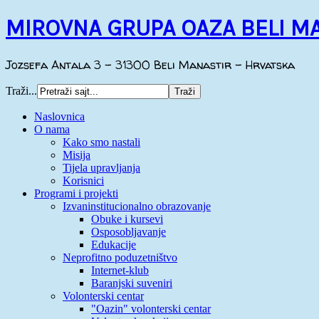
MIROVNA GRUPA OAZA BELI M
Jozsefa Antala 3 - 31300 Beli Manastir - Hrvatska
Traži...
Naslovnica
O nama
Kako smo nastali
Misija
Tijela upravljanja
Korisnici
Programi i projekti
Izvaninstitucionalno obrazovanje
Obuke i kursevi
Osposobljavanje
Edukacije
Neprofitno poduzetništvo
Internet-klub
Baranjski suveniri
Volonterski centar
"Oazin" volonterski centar