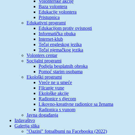
Volonterske akcije
Baza volontera
Edukacije volontera
Pristupnica
Edukativni programi
Edukacijom protiv ovisnosti
Informatička obuka
Internet-klub
Tečaj engleskog jezika
Tečaj njemačkog jezika
Volonters centar
Socijalni programi
Podjela besplatnih obroka
Pomoć starim osobama
Ekološki programi
Vreće ne u smeće
Filcanje vune
Ekološke akcije
Radionice s djecom
Likovno-kreativne radionice sa ženama
Radionica s vunom
Javna događanja
Izdavaštvo
Galerija slika
"Oazini" fotoalbumi na Facebooku (2022)