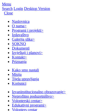
Menu
Search
Login
Desktop Version
Close
Naslovnica
O nama
>
Programi i projekti
>
Izdavaštvo
Galerija slika
>
SOKNO
Dokumenti
Izvještaji i planovi
>
Kontakt
>
Priznanja
Kako smo nastali
Misija
Tijela upravljanja
Korisnici
Izvaninstitucionalno obrazovanje
>
Neprofitno poduzetništvo
>
Volonterski centar
>
Edukativni programi
>
Volonters centar