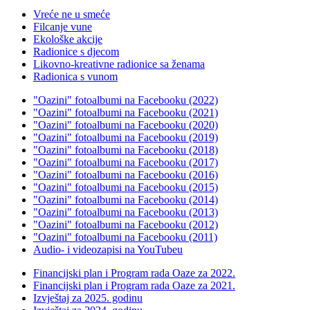
Vreće ne u smeće
Filcanje vune
Ekološke akcije
Radionice s djecom
Likovno-kreativne radionice sa ženama
Radionica s vunom
"Oazini" fotoalbumi na Facebooku (2022)
"Oazini" fotoalbumi na Facebooku (2021)
"Oazini" fotoalbumi na Facebooku (2020)
"Oazini" fotoalbumi na Facebooku (2019)
"Oazini" fotoalbumi na Facebooku (2018)
"Oazini" fotoalbumi na Facebooku (2017)
"Oazini" fotoalbumi na Facebooku (2016)
"Oazini" fotoalbumi na Facebooku (2015)
"Oazini" fotoalbumi na Facebooku (2014)
"Oazini" fotoalbumi na Facebooku (2013)
"Oazini" fotoalbumi na Facebooku (2012)
"Oazini" fotoalbumi na Facebooku (2011)
Audio- i videozapisi na YouTubeu
Financijski plan i Program rada Oaze za 2022.
Financijski plan i Program rada Oaze za 2021.
Izvještaj za 2025. godinu