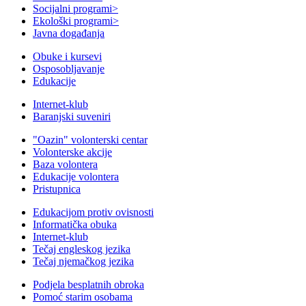
Socijalni programi
>
Ekološki programi
>
Javna događanja
Obuke i kursevi
Osposobljavanje
Edukacije
Internet-klub
Baranjski suveniri
"Oazin" volonterski centar
Volonterske akcije
Baza volontera
Edukacije volontera
Pristupnica
Edukacijom protiv ovisnosti
Informatička obuka
Internet-klub
Tečaj engleskog jezika
Tečaj njemačkog jezika
Podjela besplatnih obroka
Pomoć starim osobama