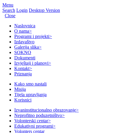
Menu
Search
Login
Desktop Version
Close
Naslovnica
O nama
>
Programi i projekti
>
Izdavaštvo
Galerija slika
>
SOKNO
Dokumenti
Izvještaji i planovi
>
Kontakt
>
Priznanja
Kako smo nastali
Misija
Tijela upravljanja
Korisnici
Izvaninstitucionalno obrazovanje
>
Neprofitno poduzetništvo
>
Volonterski centar
>
Edukativni programi
>
Volonters centar