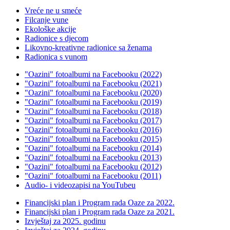
Vreće ne u smeće
Filcanje vune
Ekološke akcije
Radionice s djecom
Likovno-kreativne radionice sa ženama
Radionica s vunom
"Oazini" fotoalbumi na Facebooku (2022)
"Oazini" fotoalbumi na Facebooku (2021)
"Oazini" fotoalbumi na Facebooku (2020)
"Oazini" fotoalbumi na Facebooku (2019)
"Oazini" fotoalbumi na Facebooku (2018)
"Oazini" fotoalbumi na Facebooku (2017)
"Oazini" fotoalbumi na Facebooku (2016)
"Oazini" fotoalbumi na Facebooku (2015)
"Oazini" fotoalbumi na Facebooku (2014)
"Oazini" fotoalbumi na Facebooku (2013)
"Oazini" fotoalbumi na Facebooku (2012)
"Oazini" fotoalbumi na Facebooku (2011)
Audio- i videozapisi na YouTubeu
Financijski plan i Program rada Oaze za 2022.
Financijski plan i Program rada Oaze za 2021.
Izvještaj za 2025. godinu