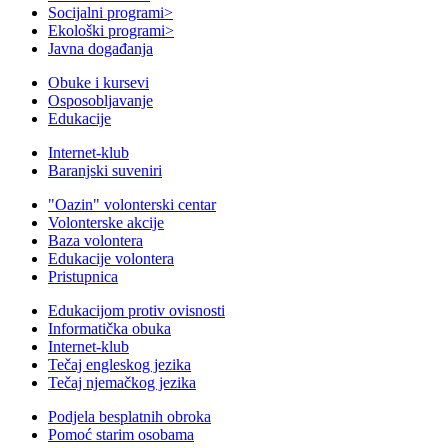
Socijalni programi
>
Ekološki programi
>
Javna događanja
Obuke i kursevi
Osposobljavanje
Edukacije
Internet-klub
Baranjski suveniri
"Oazin" volonterski centar
Volonterske akcije
Baza volontera
Edukacije volontera
Pristupnica
Edukacijom protiv ovisnosti
Informatička obuka
Internet-klub
Tečaj engleskog jezika
Tečaj njemačkog jezika
Podjela besplatnih obroka
Pomoć starim osobama