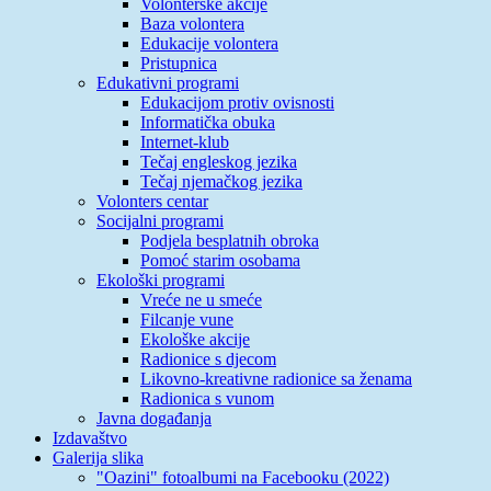
Volonterske akcije
Baza volontera
Edukacije volontera
Pristupnica
Edukativni programi
Edukacijom protiv ovisnosti
Informatička obuka
Internet-klub
Tečaj engleskog jezika
Tečaj njemačkog jezika
Volonters centar
Socijalni programi
Podjela besplatnih obroka
Pomoć starim osobama
Ekološki programi
Vreće ne u smeće
Filcanje vune
Ekološke akcije
Radionice s djecom
Likovno-kreativne radionice sa ženama
Radionica s vunom
Javna događanja
Izdavaštvo
Galerija slika
"Oazini" fotoalbumi na Facebooku (2022)