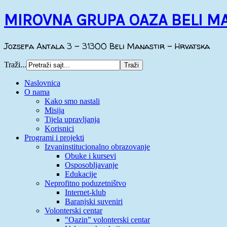
MIROVNA GRUPA OAZA BELI M
Jozsefa Antala 3 - 31300 Beli Manastir - Hrvatska
Traži...
Naslovnica
O nama
Kako smo nastali
Misija
Tijela upravljanja
Korisnici
Programi i projekti
Izvaninstitucionalno obrazovanje
Obuke i kursevi
Osposobljavanje
Edukacije
Neprofitno poduzetništvo
Internet-klub
Baranjski suveniri
Volonterski centar
"Oazin" volonterski centar